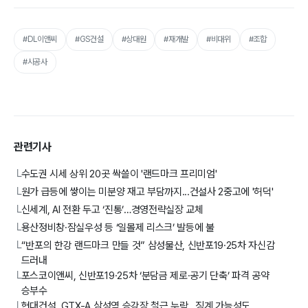
#DL이앤씨
#GS건설
#상대원
#재개발
#비대위
#조합
#시공사
관련기사
수도권 시세 상위 20곳 싹쓸이 '랜드마크 프리미엄'
└
원가 급등에 쌓이는 미분양 재고 부담까지...건설사 2중고에 '허덕'
└
신세계, AI 전환 두고 ‘진통’…경영전략실장 교체
└
용산정비창·잠실우성 등 ‘일몰제 리스크’ 발등에 불
└
“반포의 한강 랜드마크 만들 것” 삼성물산, 신반포19·25차 자신감
└
드러내
포스코이앤씨, 신반포19·25차 ‘분담금 제로·공기 단축’ 파격 공약
└
승부수
현대건설, GTX-A 삼성역 승강장 철근 누락…징계 가능성도
└