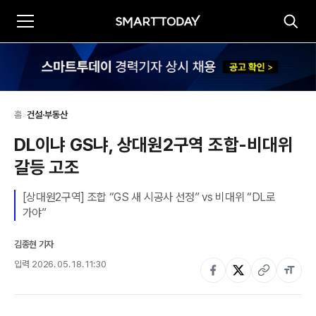
홈
>
건설·부동산
DL이냐 GS냐, 상대원2구역 조합-비대위 
갈등 고조
[상대원2구역] 조합 “GS 새 시공사 선정” vs 비대위 “DL로 
가야”
김종현 기자
입력
2026. 05. 18. 11:30