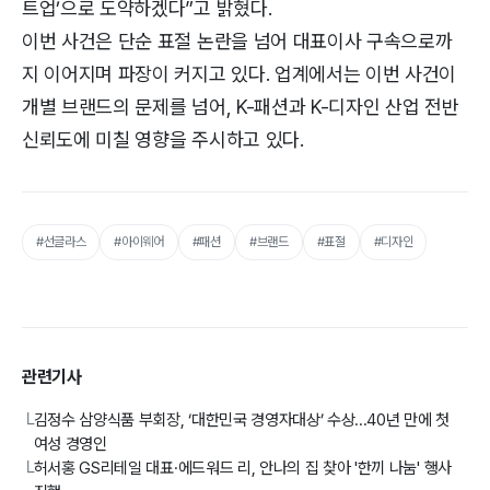
트업’으로 도약하겠다”고 밝혔다.
이번 사건은 단순 표절 논란을 넘어 대표이사 구속으로까
지 이어지며 파장이 커지고 있다. 업계에서는 이번 사건이
개별 브랜드의 문제를 넘어, K-패션과 K-디자인 산업 전반
신뢰도에 미칠 영향을 주시하고 있다.
#선글라스
#아이웨어
#패션
#브랜드
#표절
#디자인
관련기사
김정수 삼양식품 부회장, ‘대한민국 경영자대상’ 수상...40년 만에 첫
└
여성 경영인
허서홍 GS리테일 대표·에드워드 리, 안나의 집 찾아 '한끼 나눔' 행사
└