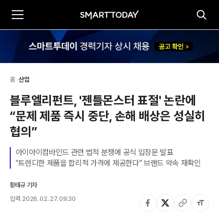
홈
>
산업
블루엘리펀트, '젠틀몬스터 표절' 논란에 
“문제 제품 즉시 중단, 손해 배상은 성실히 
협의”
아이아이컴바인드 관련 법적 분쟁에 공식 입장문 발표

"트렌디한 제품을 합리적 가격에 제공한다" 브랜드 약속 재확인
황태규 기자
입력
2026. 02. 27. 09:30