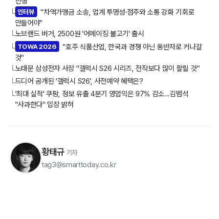
진행
인터뷰
"차액가맹금 소송, 업계 투명성·점주와 소통 강화 기회로
└
만들어야"
노브랜드 버거, 2500원 '어메이징 불고기' 출시
└
TOWA 2026
"호주 식품산업, 한국과 경쟁 아닌 동반자로 커나갈
└
것"
노태문 삼성전자 사장 "갤럭시 S26 시리즈, 전작보다 많이 팔릴 것"
└
드디어 공개된 '갤럭시 S26', 사전예약 혜택은?
└
'최대 실적' 쿠팡, 정보 유출 4분기 영업익은 97% 감소...김범석
└
"사과한다" 입장 밝혀
황태규
기자
tag3@smarttoday.co.kr