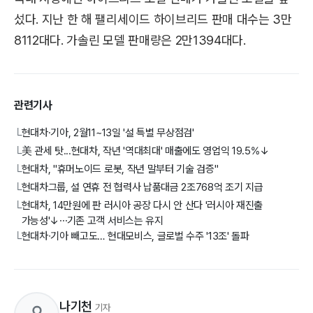
섰다. 지난 한 해 팰리세이드 하이브리드 판매 대수는 3만
8112대다. 가솔린 모델 판매량은 2만1394대다.
관련기사
현대차·기아, 2월11~13일 '설 특별 무상점검'
└
美 관세 탓...현대차, 작년 '역대최대' 매출에도 영업익 19.5%↓
└
현대차, "휴머노이드 로봇, 작년 말부터 기술 검증"
└
현대차그룹, 설 연휴 전 협력사 납품대금 2조768억 조기 지급
└
현대차, 14만원에 판 러시아 공장 다시 안 산다 '러시아 재진출
└
가능성'↓⋯기존 고객 서비스는 유지
현대차∙기아 빼고도… 현대모비스, 글로벌 수주 '13조' 돌파
└
나기천
기자