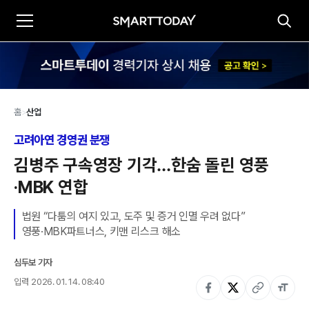
홈
>
산업
고려아연 경영권 분쟁
김병주 구속영장 기각…한숨 돌린 영풍
·MBK 연합
법원 “다툼의 여지 있고, 도주 및 증거 인멸 우려 없다”

영풍·MBK파트너스, 키맨 리스크 해소
심두보 기자
입력
2026. 01. 14. 08:40