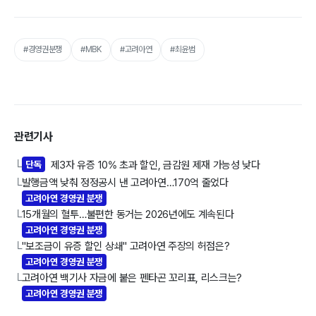
#경영권분쟁
#MBK
#고려아연
#최윤범
관련기사
단독
제3자 유증 10% 초과 할인, 금감원 제재 가능성 낮다
└
발행금액 낮춰 정정공시 낸 고려아연…170억 줄었다
└
고려아연 경영권 분쟁
15개월의 혈투…불편한 동거는 2026년에도 계속된다
└
고려아연 경영권 분쟁
"보조금이 유증 할인 상쇄" 고려아연 주장의 허점은?
└
고려아연 경영권 분쟁
고려아연 백기사 자금에 붙은 펜타곤 꼬리표, 리스크는?
└
고려아연 경영권 분쟁