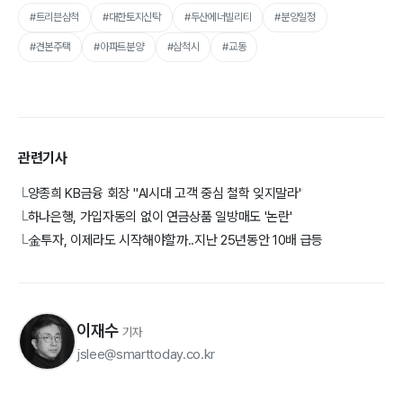
#트리븐삼척
#대한토지신탁
#두산에너빌리티
#분양일정
#견본주택
#아파트분양
#삼척시
#교동
관련기사
양종희 KB금융 회장 "AI시대 고객 중심 철학 잊지말라"
└
하나은행, 가입자동의 없이 연금상품 일방매도 '논란'
└
金투자, 이제라도 시작해야할까..지난 25년동안 10배 급등
└
이재수
기자
jslee@smarttoday.co.kr