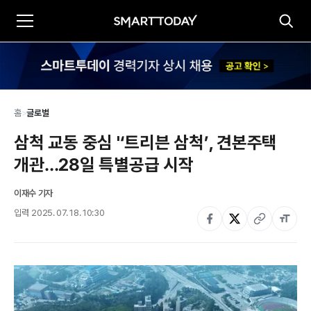
홈
>
글로벌
삼척 교동 중심 '‘트리븐 삼척’, 견본주택 
개관…28일 특별공급 시작
이재수 기자
입력
2025. 07. 18. 10:30