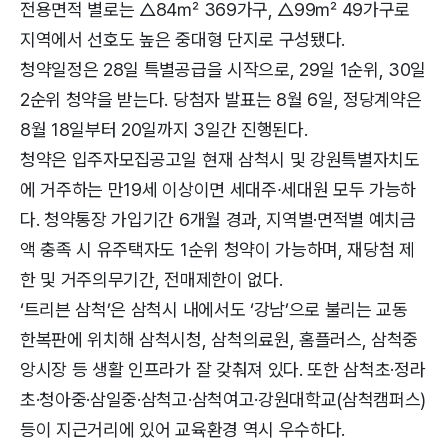
전용면적 별로는 △84㎡ 369가구, △99㎡ 49가구로
지역에서 선호도 높은 중대형 단지로 구성됐다.
청약일정은 28일 특별공급을 시작으로, 29일 1순위, 30일
2순위 청약을 받는다. 당첨자 발표는 8월 6일, 정당계약은
8월 18일부터 20일까지 3일간 진행된다.
청약은 입주자모집공고일 현재 삼척시 및 강원특별자치도
에 거주하는 만19세 이상이면 세대주∙세대원 모두 가능하
다. 청약통장 가입기간 6개월 경과, 지역별·면적별 예치금
액 충족 시 유주택자도 1순위 청약이 가능하며, 재당첨 제
한 및 거주의무기간, 전매제한이 없다.
‘트리븐 삼척’은 삼척시 내에서도 ‘강남’으로 불리는 교동
한복판에 위치해 삼척시청, 삼척의료원, 홈플러스, 삼척중
앙시장 등 생활 인프라가 잘 갖춰져 있다. 또한 삼척초·정라
초·청아중·삼일중·삼척고·삼척여고·강원대학교(삼척캠퍼스)
등이 지근거리에 있어 교육환경 역시 우수하다.