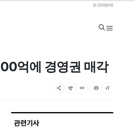
로그인
회원가입
200억에 경영권 매각
share
flutter_dash
link
print
format_size
관련기사