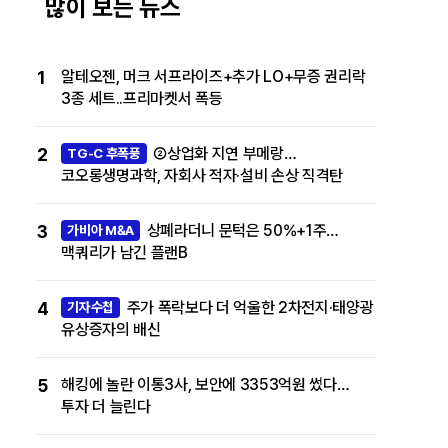
많이 보는 뉴스
1
알테오젠, 머크 서프라이즈+추가 LO+무증 권리락
3종 세트..프리마켓서 폭등
2
②상업화 지연 부메랑…
TG-C 후폭풍
코오롱생명과학, 자회사 적자·설비 손상 직격탄
3
상폐라더니 문턱은 50%+1주…
가비아 M&A
맥쿼리가 남긴 플랜B
4
주가 폭락보다 더 억울한 2차전지·태양광
기자수첩
유상증자의 배신
5
해킹에 놀란 이통3사, 보안에 3353억원 썼다…
투자 더 늘린다