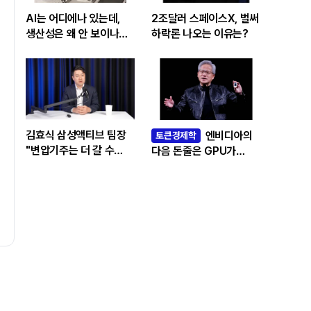
AI는 어디에나 있는데,
2조달러 스페이스X, 벌써
생산성은 왜 안 보이나…
하락론 나오는 이유는?
빅테크 투자 흔드는
‘솔로우 패러독스’
김효식 삼성액티브 팀장
엔비디아의
토큰경제학
"변압기주는 더 갈 수
다음 돈줄은 GPU가
있나…답은 EPS
아니라 메모리다
성장률에 있다"