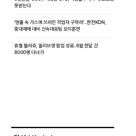
못받는다
'맨홀 속 가스에 쓰러진 작업자 구하라'...한전KDN,
중대재해 대비 신속대응팀 모의훈련
휴젤 웰라쥬, 올리브영 팝업 성료..6월 한달 간
8000명 다녀가