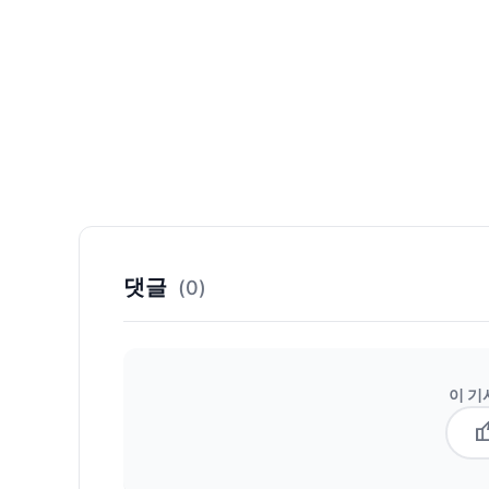
댓글
(0)
이 기
thum