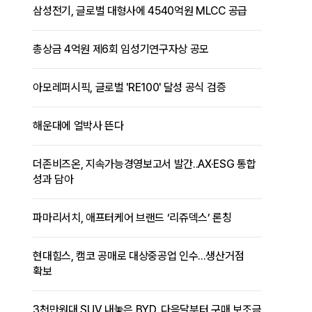
삼성전기, 글로벌 대형사에 4540억원 MLCC 공급
총상금 4억원 제6회 임성기연구자상 공모
아모레퍼시픽, 글로벌 'RE100' 달성 공식 검증
해운대에 얼박사 뜬다
더존비즈온, 지속가능경영보고서 발간..AX·ESG 통합
성과 담아
파마리서치, 애프터케어 브랜드 ‘리쥬덱스’ 론칭
현대힘스, 캠코 공매로 대상중공업 인수...생산거점
확보
3천만원대 SUV 내놓은 BYD, 다음달부터 구매 보조금