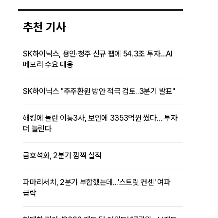
추천 기사
SK하이닉스, 용인·청주 신규 팹에 54.3조 투자…AI
메모리 수요 대응
SK하이닉스 "주주환원 방안 적극 검토..3분기 발표"
해킹에 놀란 이통3사, 보안에 3353억원 썼다… 투자
더 늘린다
금호석화, 2분기 깜짝 실적
파마리서치, 2분기 부합했는데...'스트릿 컨센' 여파
급락