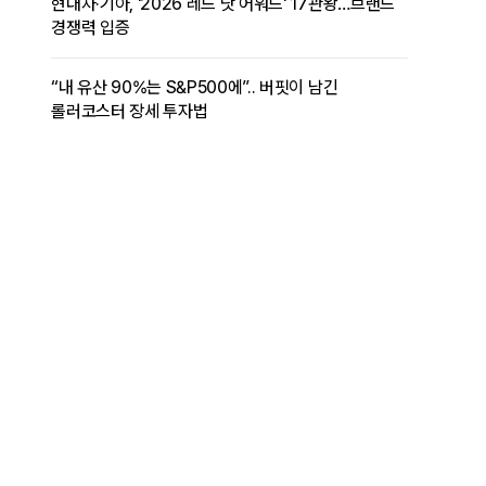
현대차·기아, '2026 레드 닷 어워드' 17관왕…브랜드
경쟁력 입증
“내 유산 90%는 S&P500에”.. 버핏이 남긴
롤러코스터 장세 투자법