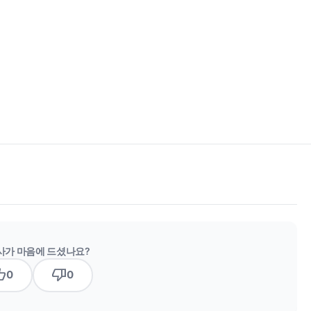
사가 마음에 드셨나요?
b_up
thumb_down
0
0