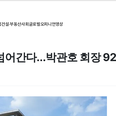
업
건설·부동산
사회
글로벌
오피니언
영상
어간다...박관호 회장 9