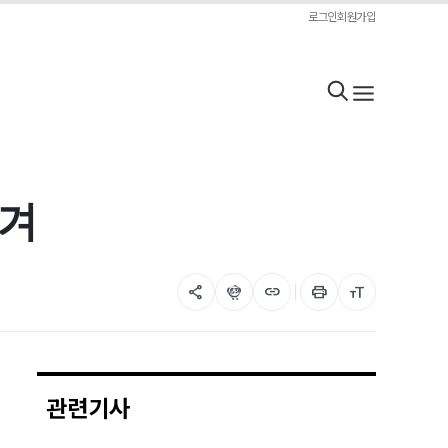
로그인
회원가입
맡겨
share
flutter_dash
link
print
format_size
관련기사