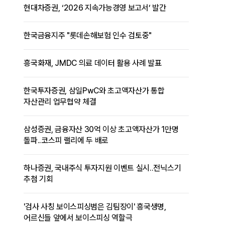
현대차증권, ‘2026 지속가능경영 보고서’ 발간
한국금융지주 "롯데손해보험 인수 검토중"
흥국화재, JMDC 의료 데이터 활용 사례 발표
한국투자증권, 삼일PwC와 초고액자산가 통합
자산관리 업무협약 체결
삼성증권, 금융자산 30억 이상 초고액자산가 1만명
돌파..코스피 랠리에 두 배로
하나증권, 국내주식 투자지원 이벤트 실시..전닉스기
추첨 기회
'검사 사칭 보이스피싱범은 김팀장이' 흥국생명,
어르신들 앞에서 보이스피싱 역할극