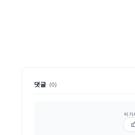
댓글
(0)
이 기
thum