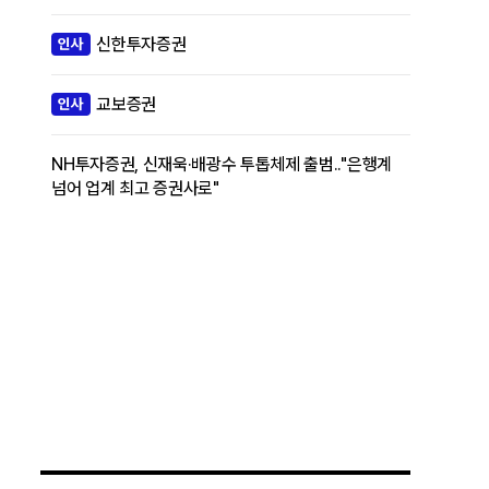
신한투자증권
인사
교보증권
인사
NH투자증권, 신재욱·배광수 투톱체제 출범.."은행계
넘어 업계 최고 증권사로"