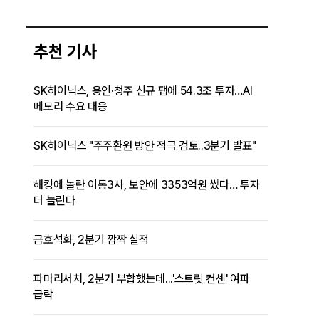
추천 기사
SK하이닉스, 용인·청주 신규 팹에 54.3조 투자…AI
메모리 수요 대응
SK하이닉스 "주주환원 방안 적극 검토..3분기 발표"
해킹에 놀란 이통3사, 보안에 3353억원 썼다… 투자
더 늘린다
금호석화, 2분기 깜짝 실적
파마리서치, 2분기 부합했는데...'스트릿 컨센' 여파
급락