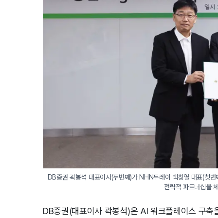
 DB증권 곽봉석 대표이사(두번째)가 NHN두레이 백창열 대표(첫번째) 및 NHN클라우드 나홍석 전무(세번째)와 디지털 워크플레이스 구축을 위한 
DB증권(대표이사 곽봉석)은 AI 워크플레이스 구축