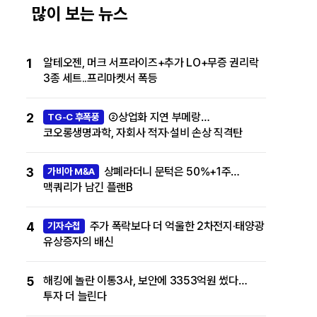
많이 보는 뉴스
1
알테오젠, 머크 서프라이즈+추가 LO+무증 권리락
3종 세트..프리마켓서 폭등
2
②상업화 지연 부메랑…
TG-C 후폭풍
코오롱생명과학, 자회사 적자·설비 손상 직격탄
3
상폐라더니 문턱은 50%+1주…
가비아 M&A
맥쿼리가 남긴 플랜B
4
주가 폭락보다 더 억울한 2차전지·태양광
기자수첩
유상증자의 배신
5
해킹에 놀란 이통3사, 보안에 3353억원 썼다…
투자 더 늘린다