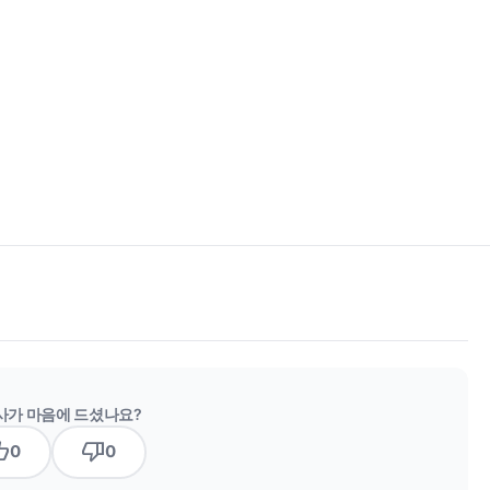
사가 마음에 드셨나요?
b_up
thumb_down
0
0