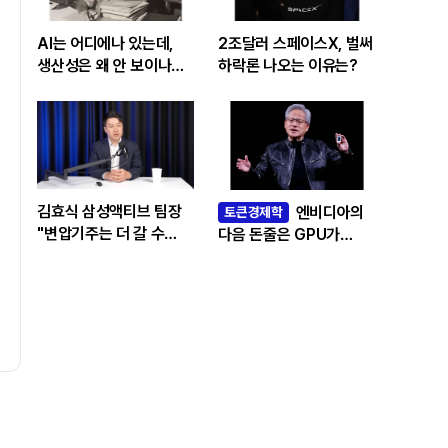
AI는 어디에나 있는데,
2조달러 스페이스X, 벌써
생산성은 왜 안 보이나…
하락론 나오는 이유는?
빅테크 투자 흔드는
‘솔로우 패러독스’
김효식 삼성액티브 팀장
엔비디아의
토큰경제학
"변압기주는 더 갈 수
다음 돈줄은 GPU가
있나…답은 EPS
아니라 메모리다
성장률에 있다"