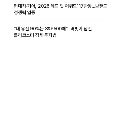
현대차·기아, '2026 레드 닷 어워드' 17관왕…브랜드
경쟁력 입증
“내 유산 90%는 S&P500에”.. 버핏이 남긴
롤러코스터 장세 투자법