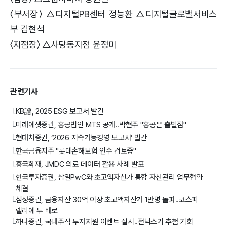
〈부서장〉 △디지털PB센터 정능환 △디지털글로벌서비스
부 김현석
〈지점장〉 △사당동지점 윤정미
관련기사
KB證, 2025 ESG 보고서 발간
└
미래에셋증권, 홍콩법인 MTS 공개..박현주 "홍콩은 출발점"
└
현대차증권, ‘2026 지속가능경영 보고서’ 발간
└
한국금융지주 "롯데손해보험 인수 검토중"
└
흥국화재, JMDC 의료 데이터 활용 사례 발표
└
한국투자증권, 삼일PwC와 초고액자산가 통합 자산관리 업무협약
└
체결
삼성증권, 금융자산 30억 이상 초고액자산가 1만명 돌파..코스피
└
랠리에 두 배로
하나증권, 국내주식 투자지원 이벤트 실시..전닉스기 추첨 기회
└