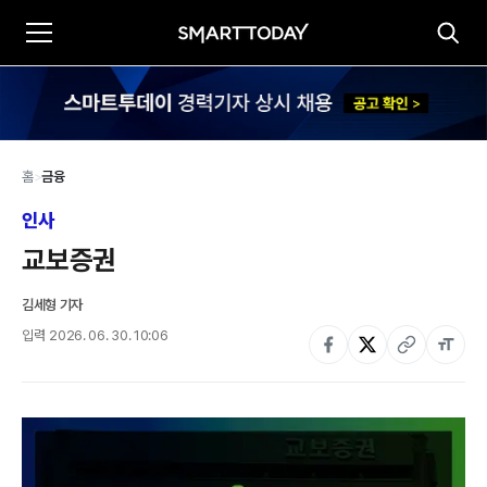
홈
>
금융
인사
교보증권
김세형 기자
입력
2026. 06. 30. 10:06