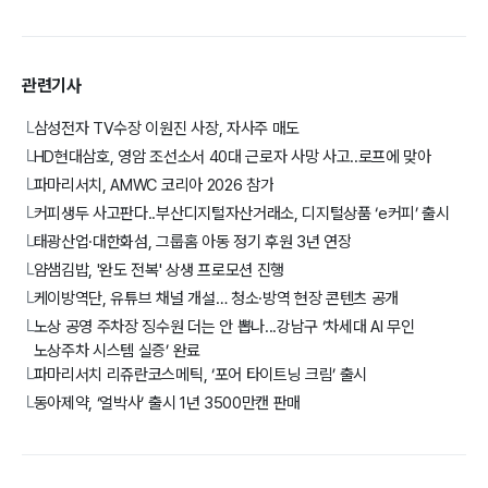
관련기사
삼성전자 TV수장 이원진 사장, 자사주 매도
└
HD현대삼호, 영암 조선소서 40대 근로자 사망 사고..로프에 맞아
└
파마리서치, AMWC 코리아 2026 참가
└
커피생두 사고판다..부산디지털자산거래소, 디지털상품 ‘e커피’ 출시
└
태광산업·대한화섬, 그룹홈 아동 정기 후원 3년 연장
└
얌샘김밥, '완도 전복' 상생 프로모션 진행
└
케이방역단, 유튜브 채널 개설… 청소·방역 현장 콘텐츠 공개
└
노상 공영 주차장 징수원 더는 안 뽑나...강남구 ‘차세대 AI 무인
└
노상주차 시스템 실증’ 완료
파마리서치 리쥬란코스메틱, ‘포어 타이트닝 크림’ 출시
└
동아제약, ‘얼박사’ 출시 1년 3500만캔 판매
└