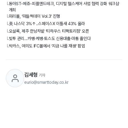
동아ST-메쥬-피플앤드테크, 디지털 헬스케어 사업 협력 강화 워크샵
└
개최
떠리몰, ‘떠들썩데이 Vol.3’ 진행
└
美 나스닥 3%↑..스페이스X 이틀새 43% 올라
└
오설록, 제주 한남차밭 ‘티하우스 티팩토리점’ 오픈
└
빚투 관리...카뱅·케뱅·토스도 신용대출·마통 줄인다
└
박카스, 여의도 IFC몰에서 ‘지금 나를 재생’ 팝업
└
김세형
기자
eurio@smarttoday.co.kr