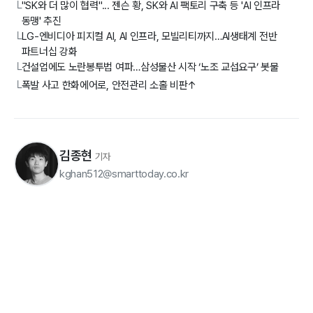
"SK와 더 많이 협력"... 젠슨 황, SK와 AI 팩토리 구축 등 'AI 인프라
└
동맹' 추진
LG-엔비디아 피지컬 AI, AI 인프라, 모빌리티까지…AI생태계 전반
└
파트너십 강화
건설업에도 노란봉투법 여파…삼성물산 시작 ‘노조 교섭요구’ 봇물
└
폭발 사고 한화에어로, 안전관리 소홀 비판↑
└
김종현
기자
kghan512@smarttoday.co.kr