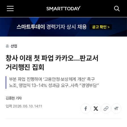
홈
>
산업
창사 이래 첫 파업 카카오…판교서 
거리행진 집회
부분 파업 진행하며 ‘고용안정·보상체계 개선’ 촉구

노조, 영업익 13~14% 성과급 요구..사측 “경영부담”
김종현 기자
입력
2026. 06. 10. 14:11