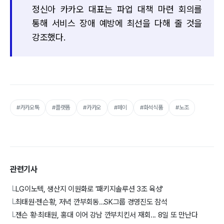
정신아 카카오 대표는 파업 대책 마련 회의를
통해 서비스 장애 예방에 최선을 다해 줄 것을
강조했다.
#카카오톡
#플랫폼
#카카오
#페이
#화석식품
#노조
관련기사
LG이노텍, 생산지 이원화로 '패키지솔루션 3조 육성'
└
최태원·젠슨황, 저녁 깐부회동…SK그룹 경영진도 참석
└
젠슨 황·최태원, 홍대 이어 강남 깐부치킨서 재회... 8일 또 만난다
└