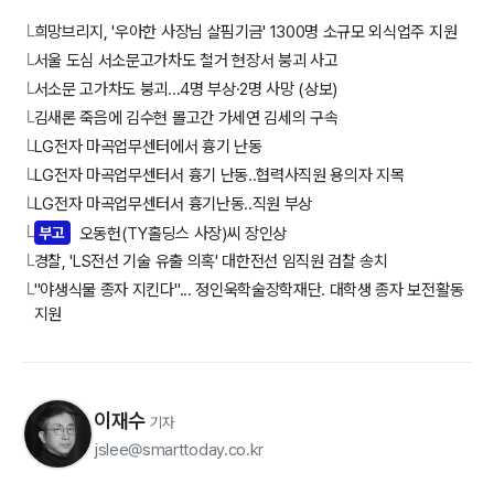
희망브리지, '우아한 사장님 살핌기금' 1300명 소규모 외식업주 지원
└
서울 도심 서소문고가차도 철거 현장서 붕괴 사고
└
서소문 고가차도 붕괴...4명 부상·2명 사망 (상보)
└
김새론 죽음에 김수현 몰고간 가세연 김세의 구속
└
LG전자 마곡업무센터에서 흉기 난동
└
LG전자 마곡업무센터서 흉기 난동..협력사직원 용의자 지목
└
LG전자 마곡업무센터서 흉기난동..직원 부상
└
부고
오동헌(TY홀딩스 사장)씨 장인상
└
경찰, 'LS전선 기술 유출 의혹' 대한전선 임직원 검찰 송치
└
"야생식물 종자 지킨다"... 정인욱학술장학재단. 대학생 종자 보전활동
└
지원
이재수
기자
jslee@smarttoday.co.kr