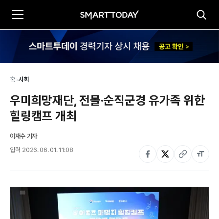
홈
>
사회
우미희망재단, 전몰·순직군경 유가족 위한 
힐링캠프 개최
이재수 기자
입력
2026. 06. 01. 11:08