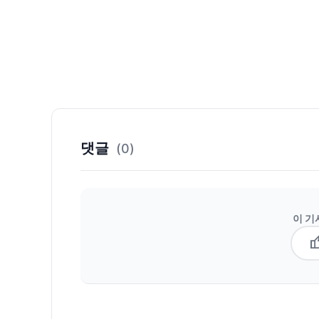
댓글
(0)
이 기
thum