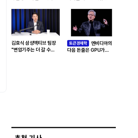
빅테크 투자 흔드는
‘솔로우 패러독스’
김효식 삼성액티브 팀장
엔비디아의
토큰경제학
"변압기주는 더 갈 수
다음 돈줄은 GPU가
있나…답은 EPS
아니라 메모리다
성장률에 있다"