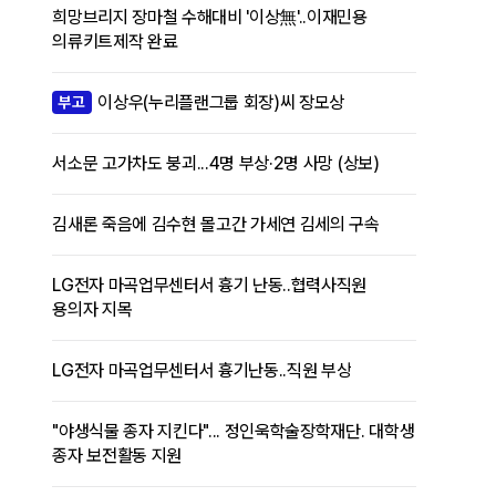
희망브리지 장마철 수해대비 '이상無'..이재민용
의류키트제작 완료
이상우(누리플랜그룹 회장)씨 장모상
부고
서소문 고가차도 붕괴...4명 부상·2명 사망 (상보)
김새론 죽음에 김수현 몰고간 가세연 김세의 구속
LG전자 마곡업무센터서 흉기 난동..협력사직원
용의자 지목
LG전자 마곡업무센터서 흉기난동..직원 부상
"야생식물 종자 지킨다"... 정인욱학술장학재단. 대학생
종자 보전활동 지원