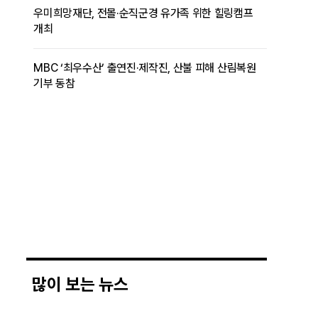
우미희망재단, 전몰·순직군경 유가족 위한 힐링캠프
개최
MBC ‘최우수산’ 출연진·제작진, 산불 피해 산림복원
기부 동참
많이 보는 뉴스