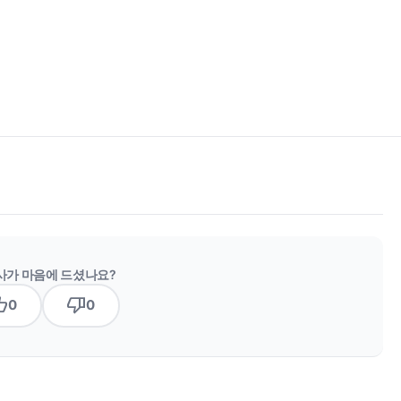
사가 마음에 드셨나요?
b_up
thumb_down
0
0