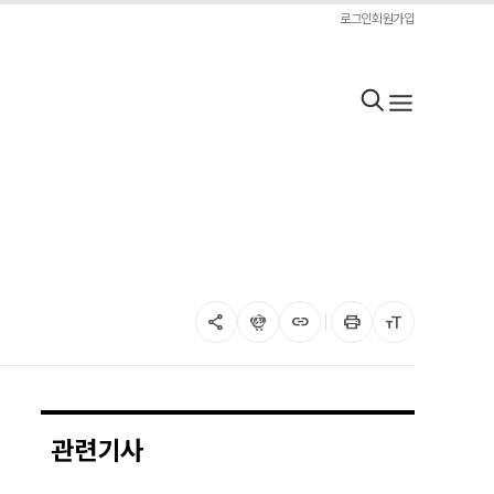
로그인
회원가입
share
flutter_dash
link
print
format_size
관련기사