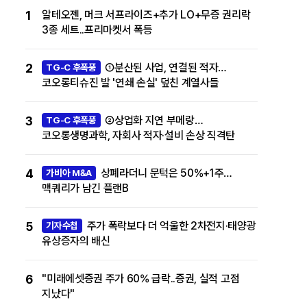
1
알테오젠, 머크 서프라이즈+추가 LO+무증 권리락
3종 세트..프리마켓서 폭등
2
①분산된 사업, 연결된 적자…
TG-C 후폭풍
코오롱티슈진 발 '연쇄 손실' 덮친 계열사들
3
②상업화 지연 부메랑…
TG-C 후폭풍
코오롱생명과학, 자회사 적자·설비 손상 직격탄
4
상폐라더니 문턱은 50%+1주…
가비아 M&A
맥쿼리가 남긴 플랜B
5
주가 폭락보다 더 억울한 2차전지·태양광
기자수첩
유상증자의 배신
6
"미래에셋증권 주가 60% 급락..증권, 실적 고점
지났다"