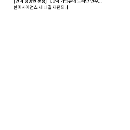
[한미 경영권 분쟁] 100억 가압류에 드러난 변수…
한미사이언스 세 대결 재편되나