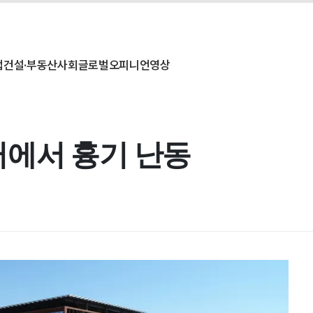
업
건설·부동산
사회
글로벌
오피니언
영상
에서 흉기 난동