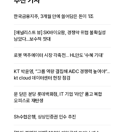
추천 기사
한국금융지주, 3개월 만에 쓸어담은 돈이 1조
[애널리스트 뷰] SK바이오팜, 경쟁약 위협 불확실성
남았다…보수적 잣대
로봇 액추에이터 시장 각축전... HL만도 '수혜 기대'
KT 박윤영, “그룹 역량 결집해 AIDC 경쟁력 높여야”...
kt cloud 데이터센터 현장 점검
문 닫은 분당 롯데백화점, IT 기업 '라인' 품고 복합
오피스로 재탄생
Sh수협은행, 상상인증권 인수 추진