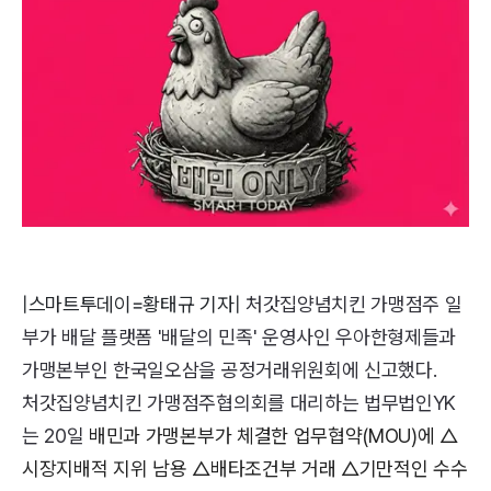
|스마트투데이=황태규 기자|
처갓집양념치킨 가맹점주 일
부가 배달 플랫폼 '배달의 민족' 운영사인 우아한형제들과
가맹본부인 한국일오삼을 공정거래위원회에 신고했다.
처갓집양념치킨 가맹점주협의회를 대리하는 법무법인YK
는 20일
배민과 가맹본부가 체결한 업무협약(MOU)에 △
시장지배적 지위 남용 △배타조건부 거래 △기만적인 수수