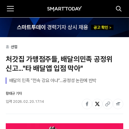
홈
>
산업
처갓집 가맹점주들, 배달의민족 공정위 
신고..."타 배달앱 입점 막아"
배달의 민족 "전속 강요 아냐"...공정성 논란에 반박
황태규 기자
입력
2026. 02. 20. 17:14