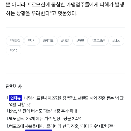
뿐 아니라 프로모션에 동참한 가맹점주들에게 피해가 발생
하는 상황을 우려한다"고 덧붙였다.
#처갓집
#치킨
#땡겨요
#배달
#배민
#프로모션
#bbq
#bhc
관련기사
인터뷰
나명석 프랜차이즈협회장 "중소 브랜드 해외 진출 돕는 '가교'
└
역할 다할 것"
bhc, ‘치킨에 버거도 파는’ 매장 추가 확대
└
맥도날드, 35개 메뉴 가격 인상...평균 2.4%
└
컴포즈에 샤브올데이…졸리비의 한국 진출, '리더 인수' 대만 전략
└