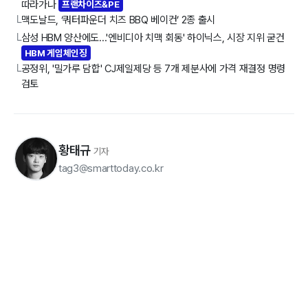
따라가나
프랜차이즈&PE
맥도날드, ‘쿼터파운더 치즈 BBQ 베이컨’ 2종 출시
└
삼성 HBM 양산에도...'엔비디아 치맥 회동' 하이닉스, 시장 지위 굳건
└
HBM 게임체인징
공정위, '밀가루 담합' CJ제일제당 등 7개 제분사에 가격 재결정 명령
└
검토
황태규
기자
tag3@smarttoday.co.kr