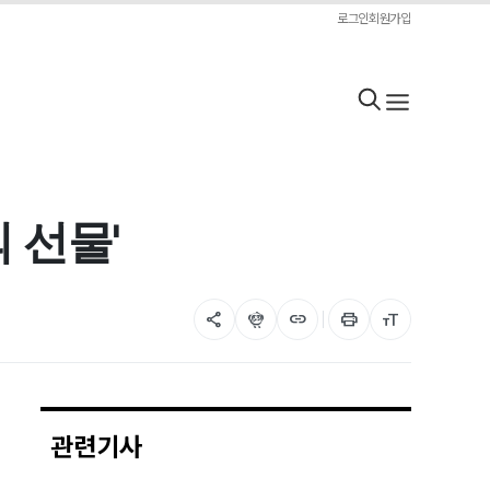
로그인
회원가입
 선물'
share
flutter_dash
link
print
format_size
관련기사