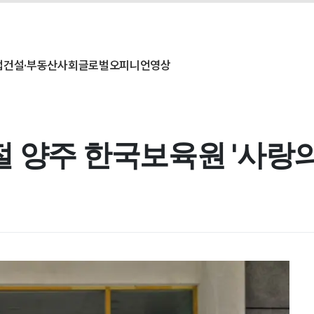
업
건설·부동산
사회
글로벌
오피니언
영상
 양주 한국보육원 '사랑의