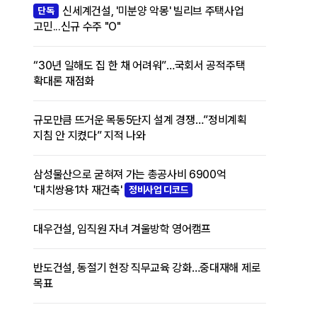
신세계건설, '미분양 악몽' 빌리브 주택사업
단독
고민...신규 수주 "O"
“30년 일해도 집 한 채 어려워”…국회서 공적주택
확대론 재점화
규모만큼 뜨거운 목동5단지 설계 경쟁…”정비계획
지침 안 지켰다” 지적 나와
삼성물산으로 굳혀져 가는 총공사비 6900억
'대치쌍용1차 재건축'
정비사업 디코드
대우건설, 임직원 자녀 겨울방학 영어캠프
반도건설, 동절기 현장 직무교육 강화…중대재해 제로
목표