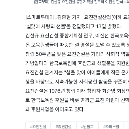
(왼쪽부터) 김선규 요진건설 종합기획실 전무와 이진선 한국보
|스마트투데이=김종현 기자| 요진건설산업(이하 요
'설맞이 사랑의 선물'을 전달했다고 13일 밝혔다.
김선규 요진건설 종합기획실 전무, 이진선 한국보육
은 보육원생들이 따뜻한 설 명절을 보낼 수 있도록 
창립 50주년을 맞은 요진건설은 기업의 사회적 역
기념일마다 한국보육원에 후원금과 생필품을 지원한
요진건설 관계자는 "설을 맞아 아이들에게 작은 온
생을 바탕으로 지속가능한 사회공헌 활동을 꾸준히 
요진건설은 1976년 창립 이래 창업자 최준명 회장
로 한국보육원 후원을 비롯 영광군 요진 어린이 선행
과 후원사업을 이어오고 있다.
#요진건설
#중견건설
#원불교
#오피스텔