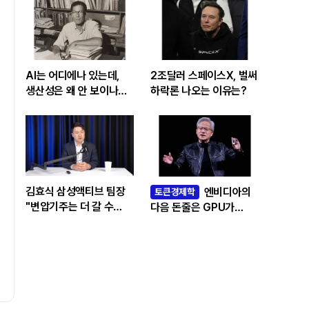
AI는 어디에나 있는데,
2조달러 스페이스X, 벌써
생산성은 왜 안 보이나…
하락론 나오는 이유는?
빅테크 투자 흔드는
‘솔로우 패러독스’
김효식 삼성액티브 팀장
엔비디아의
토큰경제학
"변압기주는 더 갈 수
다음 돈줄은 GPU가
있나…답은 EPS
아니라 메모리다
성장률에 있다"