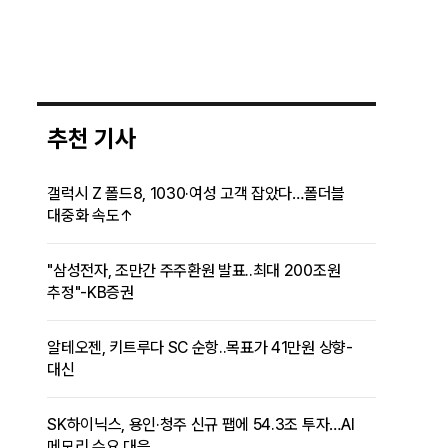
추천 기사
갤럭시 Z 폴드8, 1030·여성 고객 잡았다…폴더블
대중화 속도↑
"삼성전자, 조만간 주주환원 발표..최대 200조원
추정"-KB증권
알테오젠, 키트루다 SC 순항..목표가 41만원 상향-
대신
SK하이닉스, 용인·청주 신규 팹에 54.3조 투자…AI
메모리 수요 대응