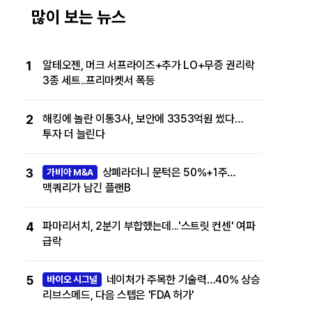
많이 보는 뉴스
1
알테오젠, 머크 서프라이즈+추가 LO+무증 권리락
3종 세트..프리마켓서 폭등
2
해킹에 놀란 이통3사, 보안에 3353억원 썼다…
투자 더 늘린다
3
상폐라더니 문턱은 50%+1주…
가비아 M&A
맥쿼리가 남긴 플랜B
4
파마리서치, 2분기 부합했는데...'스트릿 컨센' 여파
급락
5
네이처가 주목한 기술력…40% 상승
바이오 시그널
리브스메드, 다음 스텝은 'FDA 허가'