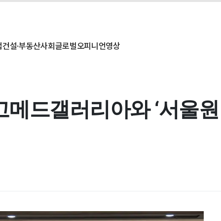
업
건설·부동산
사회
글로벌
오피니언
영상
고메드갤러리아와 ‘서울원