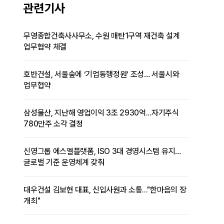
관련기사
무영종합건축사사무소, 수원 매탄1구역 재건축 설계
업무협약 체결
호반건설, 서울숲에 ‘기업동행정원’ 조성… 서울시와
업무협약
삼성물산, 지난해 영업이익 3조 2930억...자기주식
780만주 소각 결정
신영그룹 에스엘플랫폼, ISO 3대 경영시스템 유지…
글로벌 기준 운영체계 갖춰
대우건설 김보현 대표, 신입사원과 소통..."한마음의 장
개최"