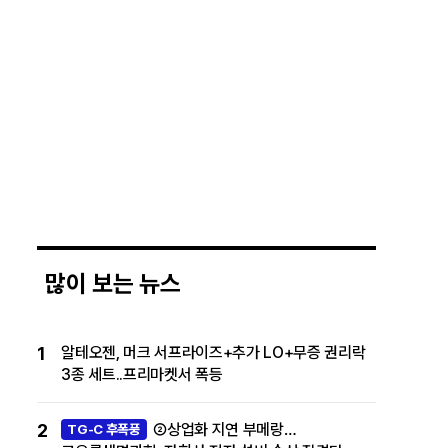
많이 보는 뉴스
1
알테오젠, 머크 서프라이즈+추가 LO+무증 권리락
3종 세트..프리마켓서 폭등
2
②상업화 지연 부메랑…
TG-C 후폭풍