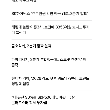
메모리 수요 대응
SK하이닉스 "주주환원 방안 적극 검토..3분기 발표"
해킹에 놀란 이통3사, 보안에 3353억원 썼다… 투자
더 늘린다
금호석화, 2분기 깜짝 실적
파마리서치, 2분기 부합했는데...'스트릿 컨센' 여파
급락
현대차·기아, '2026 레드 닷 어워드' 17관왕…브랜드
경쟁력 입증
“내 유산 90%는 S&P500에”.. 버핏이 남긴
롤러코스터 장세 투자법