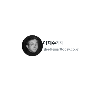
이재수
기자
jslee@smarttoday.co.kr