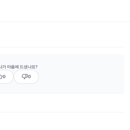
사가 마음에 드셨나요?
b_up
thumb_down
0
0