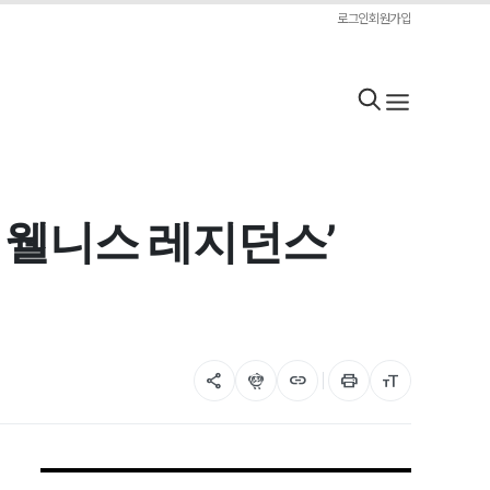
로그인
회원가입
 웰니스 레지던스’
share
flutter_dash
link
print
format_size