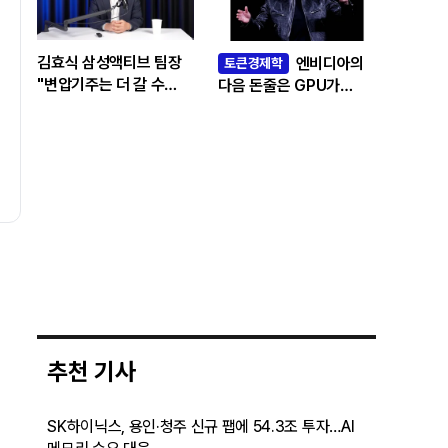
김효식 삼성액티브 팀장
엔비디아의
토큰경제학
"변압기주는 더 갈 수
다음 돈줄은 GPU가
있나…답은 EPS
아니라 메모리다
성장률에 있다"
추천 기사
SK하이닉스, 용인·청주 신규 팹에 54.3조 투자…AI