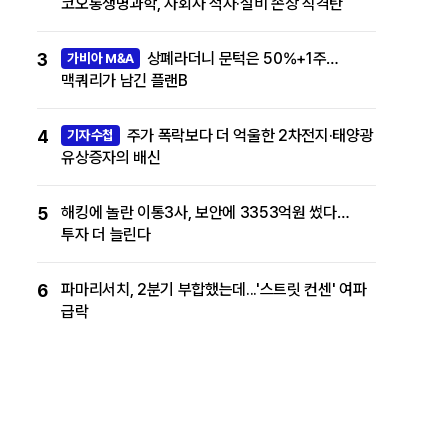
코오롱생명과학, 자회사 적자·설비 손상 직격탄
3
상폐라더니 문턱은 50%+1주…
가비아 M&A
맥쿼리가 남긴 플랜B
4
주가 폭락보다 더 억울한 2차전지·태양광
기자수첩
유상증자의 배신
5
해킹에 놀란 이통3사, 보안에 3353억원 썼다…
투자 더 늘린다
6
파마리서치, 2분기 부합했는데...'스트릿 컨센' 여파
급락