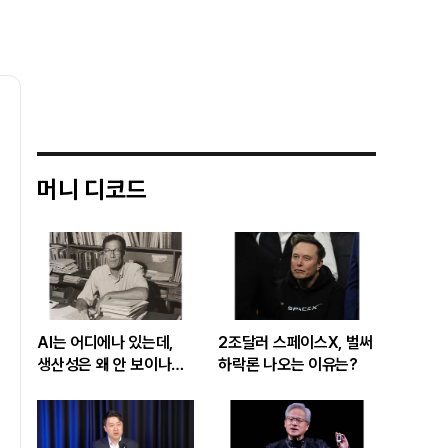
머니 디코드
AI는 어디에나 있는데,
2조달러 스페이스X, 벌써
생산성은 왜 안 보이나…
하락론 나오는 이유는?
빅테크 투자 흔드는
‘솔로우 패러독스’