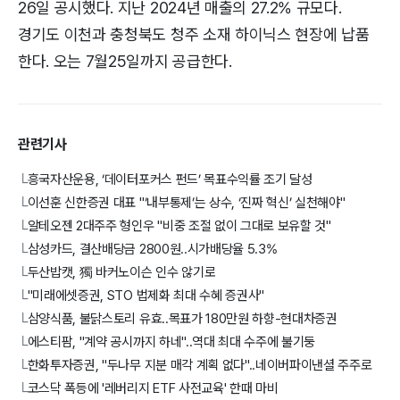
26일 공시했다. 지난 2024년 매출의 27.2% 규모다.
경기도 이천과 충청북도 청주 소재 하이닉스 현장에 납품
한다. 오는 7월25일까지 공급한다.
관련기사
흥국자산운용, ‘데이터포커스 펀드’ 목표수익률 조기 달성
└
이선훈 신한증권 대표 "‘내부통제’는 상수, ‘진짜 혁신’ 실천해야"
└
​알테오젠 2대주주 형인우 "비중 조절 없이 그대로 보유할 것"
└
삼성카드, 결산배당금 2800원..시가배당율 5.3%
└
두산밥캣, 獨 바커노이슨 인수 않기로
└
"미래에셋증권, STO 법제화 최대 수혜 증권사"
└
삼양식품, 불닭스토리 유효..목표가 180만원 하향-현대차증권
└
에스티팜, "계약 공시까지 하네"..역대 최대 수주에 불기둥
└
한화투자증권, "두나무 지분 매각 계획 없다"..네이버파이낸셜 주주로
└
코스닥 폭등에 '레버리지 ETF 사전교육' 한때 마비
└