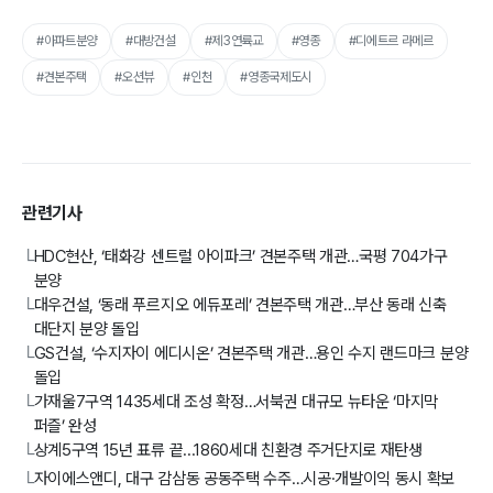
#아파트분양
#대방건설
#제3연륙교
#영종
#디에트르 라메르
#견본주택
#오션뷰
#인천
#영종국제도시
관련기사
HDC현산, ‘태화강 센트럴 아이파크’ 견본주택 개관…국평 704가구
└
분양
대우건설, ‘동래 푸르지오 에듀포레’ 견본주택 개관…부산 동래 신축
└
대단지 분양 돌입
GS건설, ‘수지자이 에디시온’ 견본주택 개관…용인 수지 랜드마크 분양
└
돌입
가재울7구역 1435세대 조성 확정…서북권 대규모 뉴타운 ‘마지막
└
퍼즐’ 완성
상계5구역 15년 표류 끝...1860세대 친환경 주거단지로 재탄생
└
자이에스앤디, 대구 감삼동 공동주택 수주…시공·개발이익 동시 확보
└