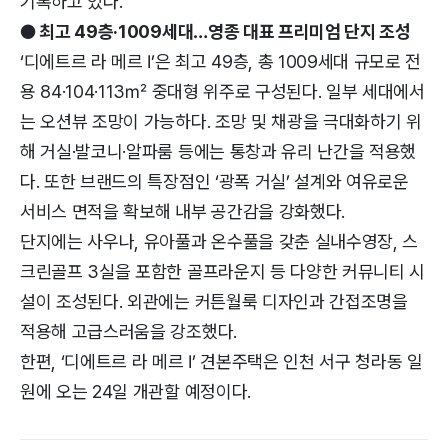
기록하고 있다.
● 최고 49층·1009세대…영종 대표 프리미엄 단지 조성
‘디에트르 라 메르 Ⅰ’은 최고 49층, 총 1009세대 규모로 전
용 84·104·113㎡ 중대형 위주로 구성된다. 일부 세대에서
는 오션뷰 조망이 가능하다. 조망 및 채광을 극대화하기 위
해 거실·발코니·알파룸 등에는 통창과 유리 난간을 적용했
다. 또한 브랜드의 특장점인 ‘광폭 거실’ 설계와 여유로운
서비스 면적을 확보해 내부 공간감을 강화했다.
단지에는 사우나, 유아풀과 온수풀을 갖춘 실내수영장, 스
크린골프 3실을 포함한 골프라운지 등 다양한 커뮤니티 시
설이 조성된다. 외관에는 커튼월룩 디자인과 간접조명을
적용해 고급스러움을 강조했다.
한편, ‘디에트르 라 메르 Ⅰ’ 견본주택은 인천 서구 청라동 일
원에 오는 24일 개관할 예정이다.