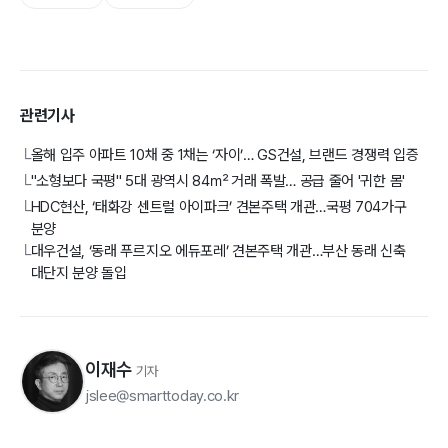
관련기사
올해 입주 아파트 10채 중 1채는 ‘자이’… GS건설, 브랜드 경쟁력 입증
└
"소형보다 국평" 5대 광역시 84㎡ 거래 폭발… 공급 줄어 '귀한 몸'
└
HDC현산, ‘태화강 센트럴 아이파크’ 견본주택 개관…국평 704가구
└
분양
대우건설, ‘동래 푸르지오 에듀포레’ 견본주택 개관…부산 동래 신축
└
대단지 분양 돌입
이재수
기자
jslee@smarttoday.co.kr