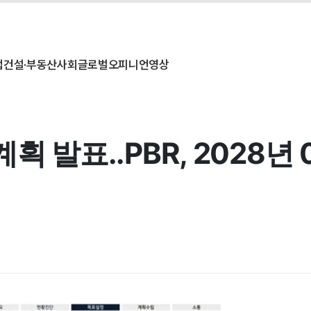
업
건설·부동산
사회
글로벌
오피니언
영상
획 발표..PBR, 2028년 