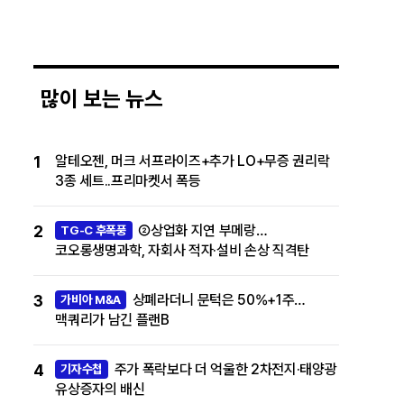
많이 보는 뉴스
1
알테오젠, 머크 서프라이즈+추가 LO+무증 권리락
3종 세트..프리마켓서 폭등
2
②상업화 지연 부메랑…
TG-C 후폭풍
코오롱생명과학, 자회사 적자·설비 손상 직격탄
3
상폐라더니 문턱은 50%+1주…
가비아 M&A
맥쿼리가 남긴 플랜B
4
주가 폭락보다 더 억울한 2차전지·태양광
기자수첩
유상증자의 배신