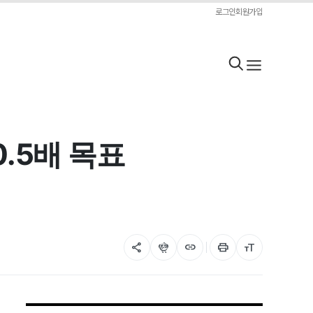
로그인
회원가입
0.5배 목표
share
flutter_dash
link
print
format_size