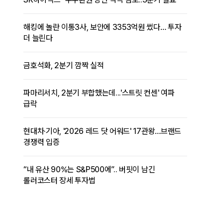
해킹에 놀란 이통3사, 보안에 3353억원 썼다… 투자
더 늘린다
금호석화, 2분기 깜짝 실적
파마리서치, 2분기 부합했는데...'스트릿 컨센' 여파
급락
현대차·기아, '2026 레드 닷 어워드' 17관왕…브랜드
경쟁력 입증
“내 유산 90%는 S&P500에”.. 버핏이 남긴
롤러코스터 장세 투자법