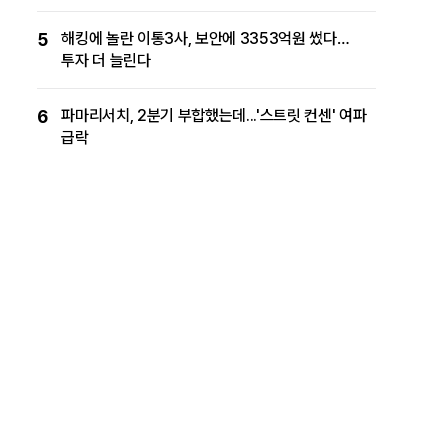
5
해킹에 놀란 이통3사, 보안에 3353억원 썼다…
투자 더 늘린다
6
파마리서치, 2분기 부합했는데...'스트릿 컨센' 여파
급락