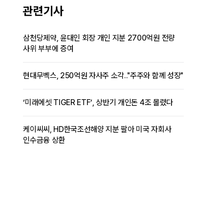
관련기사
삼천당제약, 윤대인 회장 개인 지분 2700억원 전량
사위 부부에 증여
현대무벡스, 250억원 자사주 소각.."주주와 함께 성장"
‘미래에셋 TIGER ETF’, 상반기 개인돈 4조 몰렸다
케이씨씨, HD한국조선해양 지분 팔아 미국 자회사
인수금융 상환