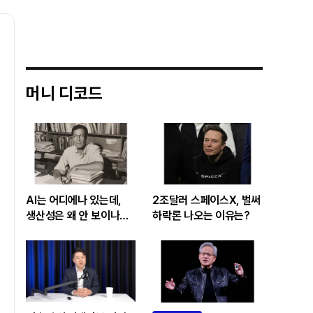
머니 디코드
AI는 어디에나 있는데,
2조달러 스페이스X, 벌써
생산성은 왜 안 보이나…
하락론 나오는 이유는?
빅테크 투자 흔드는
‘솔로우 패러독스’