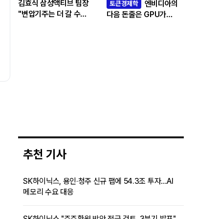
김효식 삼성액티브 팀장
엔비디아의
토큰경제학
"변압기주는 더 갈 수
다음 돈줄은 GPU가
있나…답은 EPS
아니라 메모리다
성장률에 있다"
추천 기사
SK하이닉스, 용인·청주 신규 팹에 54.3조 투자…AI
메모리 수요 대응
SK하이닉스 "주주환원 방안 적극 검토..3분기 발표"