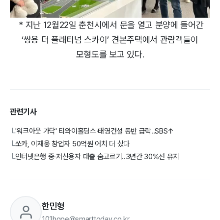
* 지난 12월22일 춘천시에서 문을 열고 분양에 들어간
‘쌍용 더 플래티넘 스카이’ 견본주택에서 관람객들이
모형도를 보고 있다.
관련기사
'워크아웃 가닥' 티와이홀딩스·태영건설 동반 급락..SBS↑
└
쏘카, 이재웅 창업자 50억원 어치 더 샀다
└
인터넷은행 중‧저신용자 대출 숨고르기..3년간 30%선 유지
└
한민형
101hope@smarttoday.co.kr