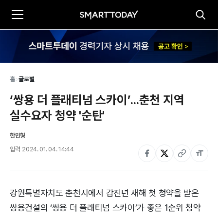
홈
>
글로벌
‘쌍용 더 플래티넘 스카이’...춘천 지역 
실수요자 청약 '순탄'
한민형
입력
2024. 01. 04. 14:44
강원특별자치도 춘천시에서 갑진년 새해 첫 청약을 받은
쌍용건설의 ‘쌍용 더 플래티넘 스카이’가 좋은 1순위 청약