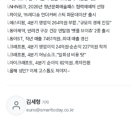
NHN링크, 2026년 청년문화예술패스 협력예매처 선정
└
하이모, ‘뜨레디숑 언더커버 스틱 파운데이션’ 출시
└
에스티팜, 4분기 영업익 264억원 부합.."규모의 경제 진입"
└
동아제약, 반려견 구강 건강 덴탈껌 ‘벳플 브이츄' 2종 출시
└
동아ST, 작년 매출 7451억원..최대 매출 경신
└
크래프톤, 4분기 영업이익 24억원·순손익 227억원 적자
└
크래프톤, 4분기 어닝쇼크.."일회성 비용 탓"
└
아이크래프트, 4분기 순이익 82억원..흑자전환
└
올해 성인? 이제 고스톱도 쳐야지~
└
김세형
기자
eurio@smarttoday.co.kr