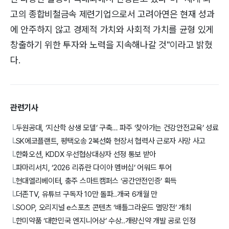
고의 종합비철금속 제련기업으로서 고려아연은 현재 성과
에 안주하지 않고 경제적 가치와 사회적 가치를 균형 있게
창출하기 위한 투자와 노력을 지속해나갈 것"이라고 밝혔
다.
관련기사
두원공대, ‘지산학 상생 모델’ 구축… 파주 ‘찾아가는 건강안전교육’ 성료
└
SK에코플랜트, 평택오송 2복선화 현장서 협력사 근로자 사망 사고
└
한화오션, KDDX 우선협상대상자 선정 통보 받아
└
파마리서치, ‘2026 리쥬란 다이아 멤버십’ 어워드 투어
└
현대엘리베이터, 충주 스마트캠퍼스 ‘공간안전인증’ 획득
└
더존TV, 유튜브 구독자 10만 돌파..개국 6개월 만
└
SOOP, 오리지널 e스포츠 콘텐츠 ‘배틀그라운드 멸망전’ 개최
└
한미약품 ‘대한민국 엔지니어상’ 수상..개량신약 개발 공로 인정
└