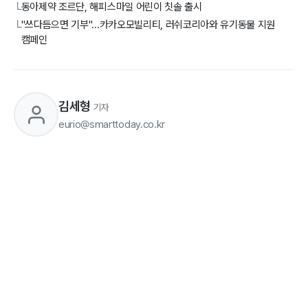
동아제약 조르단, 해피스마일 어린이 칫솔 출시
└
"쓰다듬으면 기부"...카카오모빌리티, 러쉬코리아와 유기동물 지원
└
캠페인
김세형
기자
eurio@smarttoday.co.kr