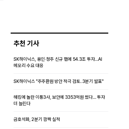
추천 기사
SK하이닉스, 용인·청주 신규 팹에 54.3조 투자…AI
메모리 수요 대응
SK하이닉스 "주주환원 방안 적극 검토..3분기 발표"
해킹에 놀란 이통3사, 보안에 3353억원 썼다… 투자
더 늘린다
금호석화, 2분기 깜짝 실적