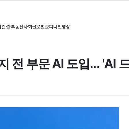
업
건설·부동산
사회
글로벌
오피니언
영상
전 부문 AI 도입... 'A