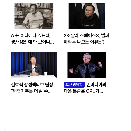
AI는 어디에나 있는데,
2조달러 스페이스X, 벌써
생산성은 왜 안 보이나…
하락론 나오는 이유는?
빅테크 투자 흔드는
‘솔로우 패러독스’
김효식 삼성액티브 팀장
엔비디아의
토큰경제학
"변압기주는 더 갈 수
다음 돈줄은 GPU가
있나…답은 EPS
아니라 메모리다
성장률에 있다"