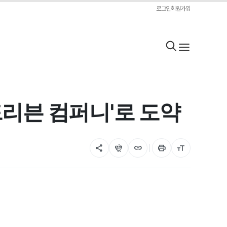
로그인
회원가입
I 드리븐 컴퍼니'로 도약
share
flutter_dash
link
print
format_size