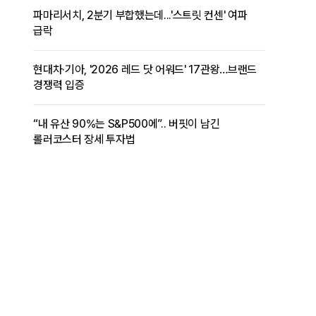
파마리서치, 2분기 부합했는데...'스트릿 컨센' 여파
급락
현대차·기아, '2026 레드 닷 어워드' 17관왕…브랜드
경쟁력 입증
“내 유산 90%는 S&P500에”.. 버핏이 남긴
롤러코스터 장세 투자법