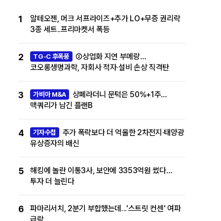
1
알테오젠, 머크 서프라이즈+추가 LO+무증 권리락
3종 세트..프리마켓서 폭등
2
②상업화 지연 부메랑…
TG-C 후폭풍
코오롱생명과학, 자회사 적자·설비 손상 직격탄
3
상폐라더니 문턱은 50%+1주…
가비아 M&A
맥쿼리가 남긴 플랜B
4
주가 폭락보다 더 억울한 2차전지·태양광
기자수첩
유상증자의 배신
5
해킹에 놀란 이통3사, 보안에 3353억원 썼다…
투자 더 늘린다
6
파마리서치, 2분기 부합했는데...'스트릿 컨센' 여파
급락