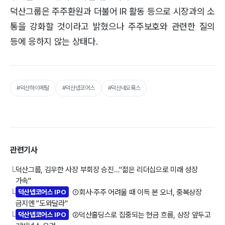
덕산그룹은 주주환원과 더불어 IR 활동 등으로 시장과의 소
통을 강화할 것이라고 밝혔으나 주주보호와 관련한 질의
등에 응하지 않는 상태다.
#덕산하이메탈
#덕산넵코어스
#덕산네오룩스
관련기사
덕산그룹, 김우한 사장 부회장 승진…"젊은 리더십으로 미래 성장
└
가속"
덕산넵코어스 IPO
①회사·주주 어려울 때 이득 본 오너, 중복상장
└
금지엔 "도와달라"
덕산넵코어스 IPO
②덕산홀딩스로 집중되는 현금 흐름, 상장 앞두고
└