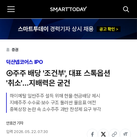
홈
>
증권
덕산넵코어스 IPO
④주주 배당 '조건부', 대표 스톡옵션 
'취소'…지배력은 굳건
하이메탈 일반주주 설득 위해 현물·현금배당 제시

지배주주 수수료·보수 구조 둘러싼 물음표 여전

중복상장 논란 속 소수주주 과반 찬성제 요구 부각
안효건 기자
입력
2026. 05. 22. 07:30