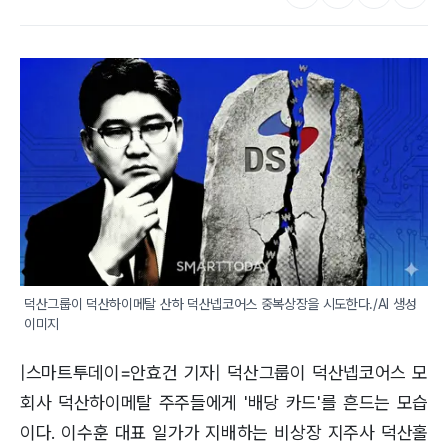
덕산그룹이 덕산하이메탈 산하 덕산넵코어스 중복상장을 시도한다./AI 생성 
이미지
|스마트투데이=안효건 기자| 덕산그룹이 덕산넵코어스 모
회사 덕산하이메탈 주주들에게 '배당 카드'를 흔드는 모습
이다. 이수훈 대표 일가가 지배하는 비상장 지주사 덕산홀