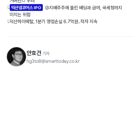
거버넌스 우려
덕산넵코어스 IPO
③지배주주에 쏠린 배당과 급여, 국세청까지
└
미치는 위험
덕산하이메탈, 1분기 영업손실 6.7억원..적자 지속
└
안효건
기자
hg3to8@smarttoday.co.kr