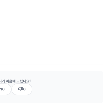
사가 마음에 드셨나요?
b_up
thumb_down
0
0