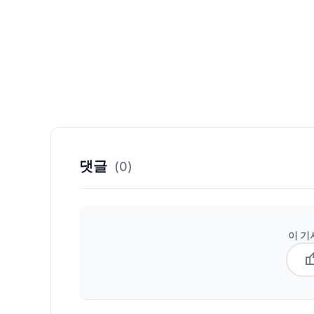
댓글
(0)
이 기
thum