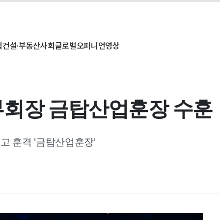
업
건설·부동산
사회
글로벌
오피니언
영상
부회장 금탑산업훈장 수훈
최고 훈격 '금탑산업훈장'