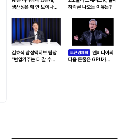
AI는 어디에나 있는데,
2조달러 스페이스X, 벌써
생산성은 왜 안 보이나…
하락론 나오는 이유는?
빅테크 투자 흔드는
‘솔로우 패러독스’
김효식 삼성액티브 팀장
엔비디아의
토큰경제학
"변압기주는 더 갈 수
다음 돈줄은 GPU가
있나…답은 EPS
아니라 메모리다
성장률에 있다"