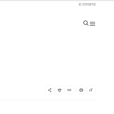
로그인
회원가입
share
flutter_dash
link
print
format_size