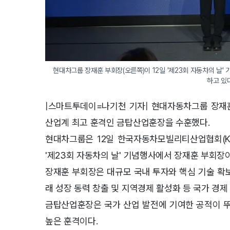
현대차그룹 장재훈 부회장(오른쪽)이 12일 '제23회 자동차의 날
하고 있
|스마트투데이=나기천 기자| 현대자동차그룹 장재
산업계 최고 훈격인 금탑산업훈장을 수훈했다.
현대차그룹은 12일 한국자동차모빌리티산업협회(KA
'제23회 자동차의 날' 기념행사에서 장재훈 부회장
장재훈 부회장은 대규모 국내 투자와 핵심 기술 확
래 성장 동력 창출 및 지역경제 활성화 등 국가 경
금탑산업훈장은 국가 산업 발전에 기여한 공적이 뚜
높은 훈격이다.