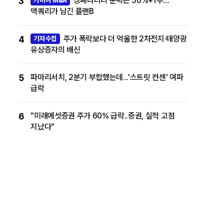
3
상폐라더니 문턱은 50%+1주…
맥쿼리가 남긴 플랜B
4
주가 폭락보다 더 억울한 2차전지·태양광
기자수첩
유상증자의 배신
5
파마리서치, 2분기 부합했는데...'스트릿 컨센' 여파
급락
6
"미래에셋증권 주가 60% 급락..증권, 실적 고점
지났다"