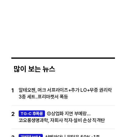
많이 보는 뉴스
1
알테오젠, 머크 서프라이즈+추가 LO+무증 권리락
3종 세트..프리마켓서 폭등
2
②상업화 지연 부메랑…
TG-C 후폭풍
코오롱생명과학, 자회사 적자·설비 손상 직격탄
가비아 M&A