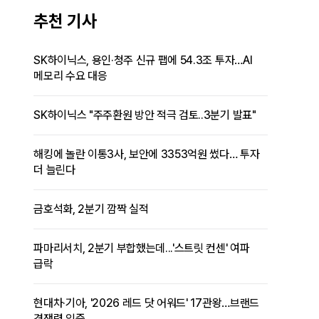
추천 기사
SK하이닉스, 용인·청주 신규 팹에 54.3조 투자…AI
메모리 수요 대응
SK하이닉스 "주주환원 방안 적극 검토..3분기 발표"
해킹에 놀란 이통3사, 보안에 3353억원 썼다… 투자
더 늘린다
금호석화, 2분기 깜짝 실적
파마리서치, 2분기 부합했는데...'스트릿 컨센' 여파
급락
현대차·기아, '2026 레드 닷 어워드' 17관왕…브랜드
경쟁력 입증