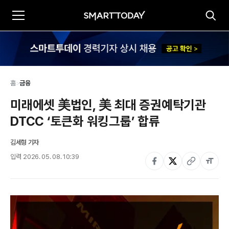
홈
>
금융
미래에셋 美법인, 美 최대 증권예탁기관 
DTCC ‘토큰화 워킹그룹’ 합류
김세형 기자
입력
2026. 05. 08. 10:39