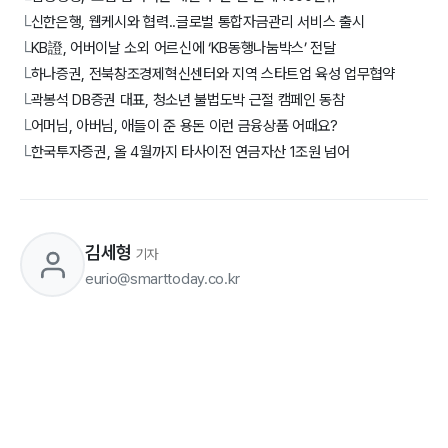
신한은행, 웹케시와 협력..글로벌 통합자금관리 서비스 출시
└
KB證, 어버이날 소외 어르신에 ‘KB동행나눔박스’ 전달
└
하나증권, 전북창조경제혁신센터와 지역 스타트업 육성 업무협약
└
곽봉석 DB증권 대표, 청소년 불법도박 근절 캠페인 동참
└
어머님, 아버님, 애들이 준 용돈 이런 금융상품 어때요?
└
한국투자증권, 올 4월까지 타사이전 연금자산 1조원 넘어
└
김세형
기자
eurio@smarttoday.co.kr