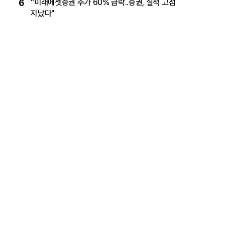
6
"미래에셋증권 주가 60% 급락..증권, 실적 고점
지났다"