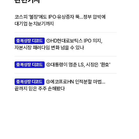
코스피 '불장'에도 IPO·유상증자 뚝…정부 압박에
대기업 눈치보기까지
①HD현대로보틱스 IPO 의지,
중복상장 디코드
자본시장 패러다임 변화 넘을 수 있나
②대통령이 멈춘 LS, 시장은 '환호'
중복상장 디코드
③에코프로HN 인적분할 마법…
중복상장 디코드
끝까지 믿은 주주 손해봤다