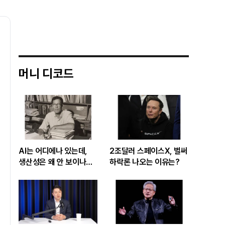
머니 디코드
AI는 어디에나 있는데,
2조달러 스페이스X, 벌써
생산성은 왜 안 보이나…
하락론 나오는 이유는?
빅테크 투자 흔드는
‘솔로우 패러독스’