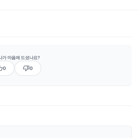
사가 마음에 드셨나요?
b_up
thumb_down
0
0