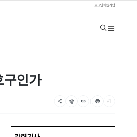
로그인
회원가입
 호구인가
share
flutter_dash
link
print
format_size
관련기사