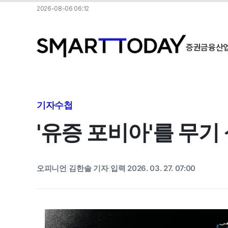
2026-08-06 06:12
증권
금융
산
기자수첩
'유증 포비아'를 무기
오피니언
김한솔 기자
입력 2026. 03. 27. 07:00
|
|