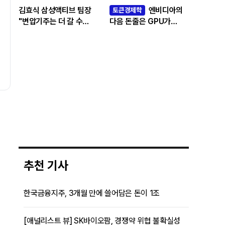
김효식 삼성액티브 팀장
엔비디아의
토큰경제학
"변압기주는 더 갈 수
다음 돈줄은 GPU가
있나…답은 EPS
아니라 메모리다
성장률에 있다"
추천 기사
한국금융지주, 3개월 만에 쓸어담은 돈이 1조
[애널리스트 뷰] SK바이오팜, 경쟁약 위협 불확실성