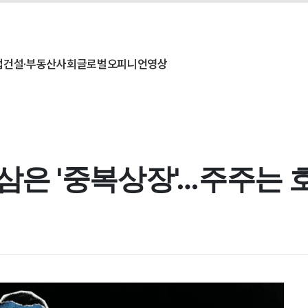
업
건설·부동산
사회
글로벌
오피니언
영상
 삼은 '중복상장'…주주는