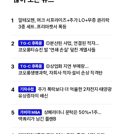
1
알테오젠, 머크 서프라이즈+추가 LO+무증 권리락
3종 세트..프리마켓서 폭등
2
①분산된 사업, 연결된 적자…
TG-C 후폭풍
코오롱티슈진 발 '연쇄 손실' 덮친 계열사들
3
②상업화 지연 부메랑…
TG-C 후폭풍
코오롱생명과학, 자회사 적자·설비 손상 직격탄
4
주가 폭락보다 더 억울한 2차전지·태양광
기자수첩
유상증자의 배신
5
상폐라더니 문턱은 50%+1주…
가비아 M&A
맥쿼리가 남긴 플랜B