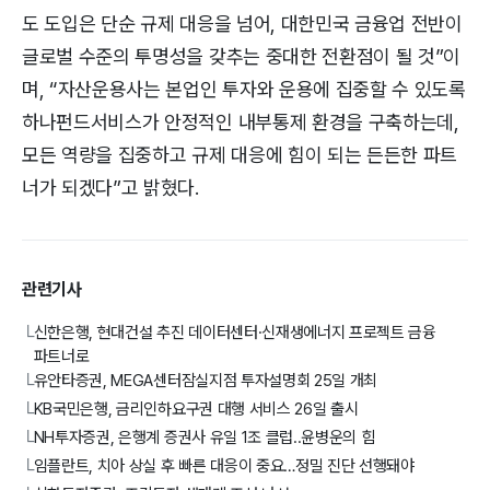
도 도입은 단순 규제 대응을 넘어, 대한민국 금융업 전반이
글로벌 수준의 투명성을 갖추는 중대한 전환점이 될 것”이
며, “자산운용사는 본업인 투자와 운용에 집중할 수 있도록
하나펀드서비스가 안정적인 내부통제 환경을 구축하는데,
모든 역량을 집중하고 규제 대응에 힘이 되는 든든한 파트
너가 되겠다”고 밝혔다.
관련기사
신한은행, 현대건설 추진 데이터센터·신재생에너지 프로젝트 금융
└
파트너로
유안타증권, MEGA센터잠실지점 투자설명회 25일 개최
└
KB국민은행, 금리인하요구권 대행 서비스 26일 출시
└
NH투자증권, 은행계 증권사 유일 1조 클럽..윤병운의 힘
└
임플란트, 치아 상실 후 빠른 대응이 중요…정밀 진단 선행돼야
└