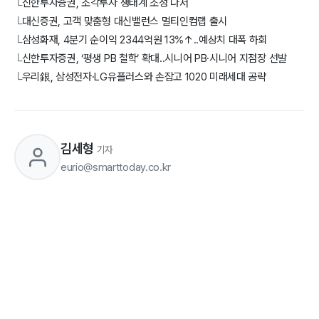
신한투자증권, 조각투자 생태계 조성 나서
└
대신증권, 고객 맞춤형 대신밸런스 멀티인컴랩 출시
└
삼성화재, 4분기 순이익 2344억원 13%↑..예상치 대폭 하회
└
신한투자증권, ‘평생 PB 철학’ 확대..시니어 PB·시니어 지점장 선발
└
우리銀, 삼성전자·LG유플러스와 손잡고 1020 미래세대 공략
└
김세형
기자
eurio@smarttoday.co.kr