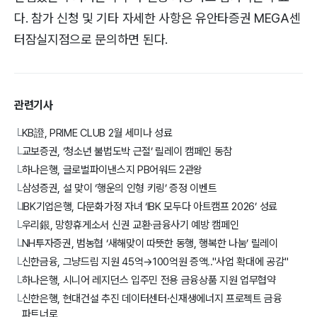
다. 참가 신청 및 기타 자세한 사항은 유안타증권 MEGA센
터잠실지점으로 문의하면 된다.
관련기사
KB證, PRIME CLUB 2월 세미나 성료
└
교보증권, ‘청소년 불법도박 근절’ 릴레이 캠페인 동참
└
하나은행, 글로벌파이낸스지 PB어워드 2관왕
└
삼성증권, 설 맞이 ‘행운의 인형 키링’ 증정 이벤트
└
IBK기업은행, 다문화가정 자녀 ‘IBK 모두다 아트캠프 2026’ 성료
└
우리銀, 망향휴게소서 신권 교환·금융사기 예방 캠페인
└
NH투자증권, 범농협 ‘새해맞이 따뜻한 동행, 행복한 나눔’ 릴레이
└
신한금융, 그냥드림 지원 45억→100억원 증액.."사업 확대에 공감"
└
하나은행, 시니어 레지던스 입주민 전용 금융상품 지원 업무협약
└
신한은행, 현대건설 추진 데이터센터·신재생에너지 프로젝트 금융
└
파트너로