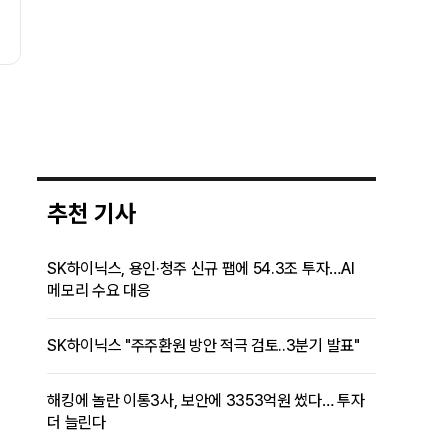
추천 기사
SK하이닉스, 용인·청주 신규 팹에 54.3조 투자…AI
메모리 수요 대응
SK하이닉스 "주주환원 방안 적극 검토..3분기 발표"
해킹에 놀란 이통3사, 보안에 3353억원 썼다… 투자
더 늘린다