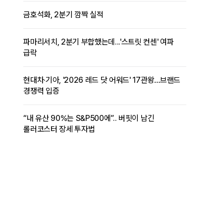
금호석화, 2분기 깜짝 실적
파마리서치, 2분기 부합했는데...'스트릿 컨센' 여파
급락
현대차·기아, '2026 레드 닷 어워드' 17관왕…브랜드
경쟁력 입증
“내 유산 90%는 S&P500에”.. 버핏이 남긴
롤러코스터 장세 투자법