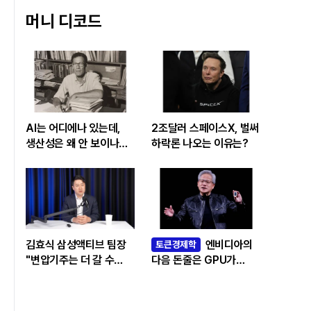
머니 디코드
AI는 어디에나 있는데,
2조달러 스페이스X, 벌써
생산성은 왜 안 보이나…
하락론 나오는 이유는?
빅테크 투자 흔드는
‘솔로우 패러독스’
김효식 삼성액티브 팀장
엔비디아의
토큰경제학
"변압기주는 더 갈 수
다음 돈줄은 GPU가
있나…답은 EPS
아니라 메모리다
성장률에 있다"