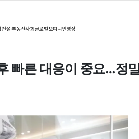
업
건설·부동산
사회
글로벌
오피니언
영상
 후 빠른 대응이 중요…정