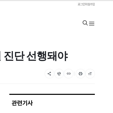
로그인
회원가입
밀 진단 선행돼야
share
flutter_dash
link
print
format_size
관련기사