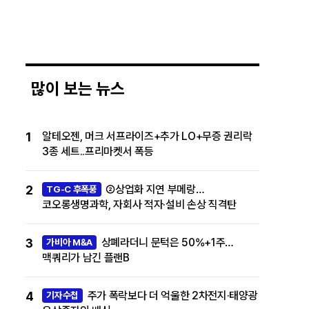
많이 보는 뉴스
1
알테오젠, 머크 서프라이즈+추가 LO+무증 권리락
3종 세트..프리마켓서 폭등
2
②상업화 지연 부메랑…
TG-C 후폭풍
코오롱생명과학, 자회사 적자·설비 손상 직격탄
3
상폐라더니 문턱은 50%+1주…
가비아 M&A
맥쿼리가 남긴 플랜B
4
주가 폭락보다 더 억울한 2차전지·태양광
기자수첩