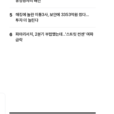
유상증자의 배신
5
해킹에 놀란 이통3사, 보안에 3353억원 썼다…
투자 더 늘린다
6
파마리서치, 2분기 부합했는데...'스트릿 컨센' 여파
급락