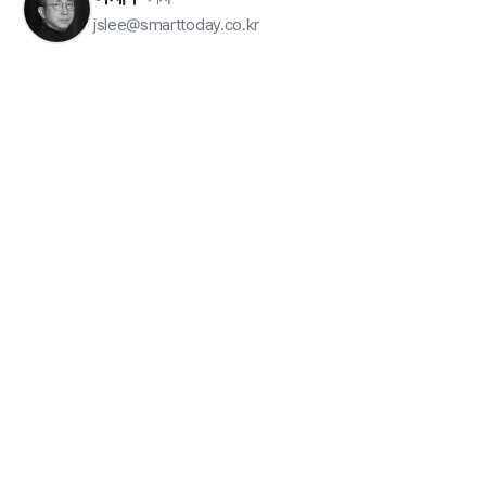
jslee@smarttoday.co.kr