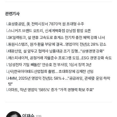
관련기사
효성중공업, 美 전력시장서 7870억 원 초대형 수주
└
스니커즈 브랜드 오트리, 신세계백화점 강남점 팝업 오픈
└
SK일렉링크, 설 연휴 고속도로 휴게소 전기차 충전 혜택 강화 나서
└
동원시스템즈, 원가·환율 부담에 결국...영업이익 전년比 28% 감소
└
태광산업, 설 앞두고 협력사 납품대금 조기 집행…"상생경영 강화"
└
에스피네이처, 공정거래 자율준수 프로그램 도입…ESG 경영 강화 속도
└
'삼성전자 기밀 빼돌린' 안승호 전 부사장, 1심서 징역 3년
└
(사)한국아이태드산업협회 출범… 초대회장에 김재찬 선임
└
HMM, 2025년 영업익 전년比 58%↓..."공급과잉, 관세發 운임 하락
└
탓"
이마트, 작년 영업익 '585%' 증가 "가격 경쟁력 확보 주효"
└
이재수
기자