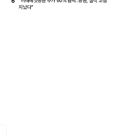
6
"미래에셋증권 주가 60% 급락..증권, 실적 고점
지났다"