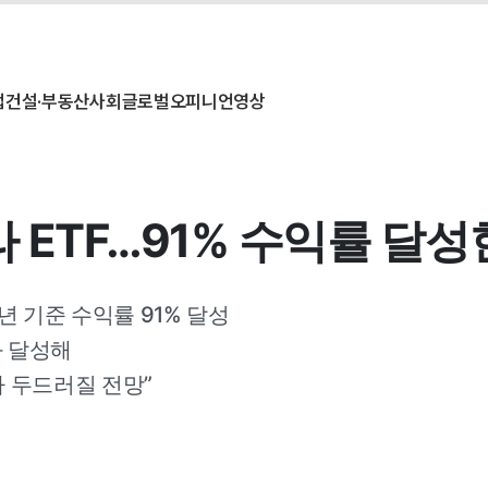
업
건설·부동산
사회
글로벌
오피니언
영상
ETF…91% 수익률 달성한
년 기준 수익률 91% 달성
과 달성해
 두드러질 전망”