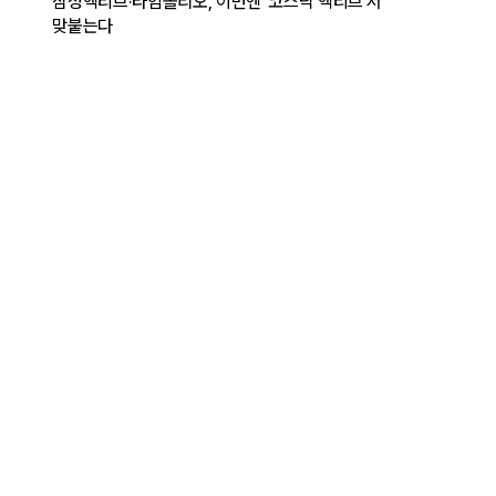
삼성액티브·타임폴리오, 이번엔 '코스닥 액티브'서
맞붙는다