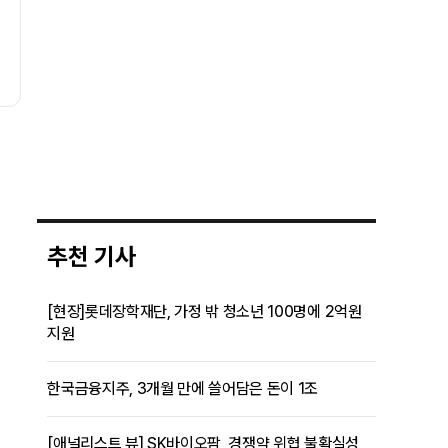
성장률에 있다"
추천 기사
[현장]롯데장학재단, 가정 밖 청소년 100명에 2억원
지원
한국금융지주, 3개월 만에 쓸어담은 돈이 1조
[애널리스트 뷰] SK바이오팜, 경쟁약 위협 불확실성