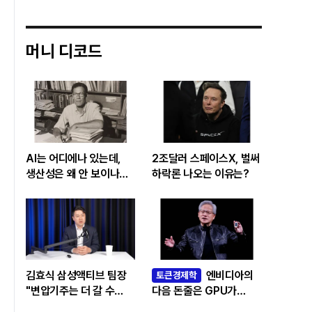
머니 디코드
AI는 어디에나 있는데,
2조달러 스페이스X, 벌써
생산성은 왜 안 보이나…
하락론 나오는 이유는?
빅테크 투자 흔드는
‘솔로우 패러독스’
김효식 삼성액티브 팀장
엔비디아의
토큰경제학
"변압기주는 더 갈 수
다음 돈줄은 GPU가
있나…답은 EPS
아니라 메모리다