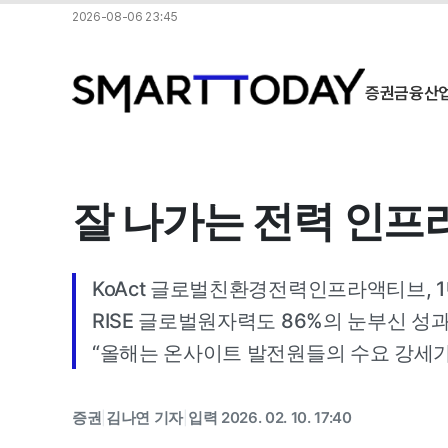
2026-08-06 23:45
증권
금융
산
잘 나가는 전력 인프라 
KoAct 글로벌친환경전력인프라액티브, 1
RISE 글로벌원자력도 86%의 눈부신 성
“올해는 온사이트 발전원들의 수요 강세가
증권
김나연 기자
입력 2026. 02. 10. 17:40
|
|