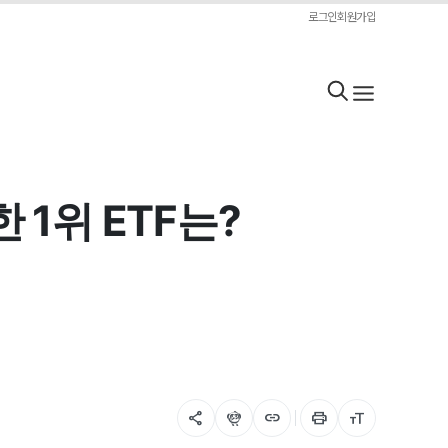
로그인
회원가입
 1위 ETF는?
share
flutter_dash
link
print
format_size