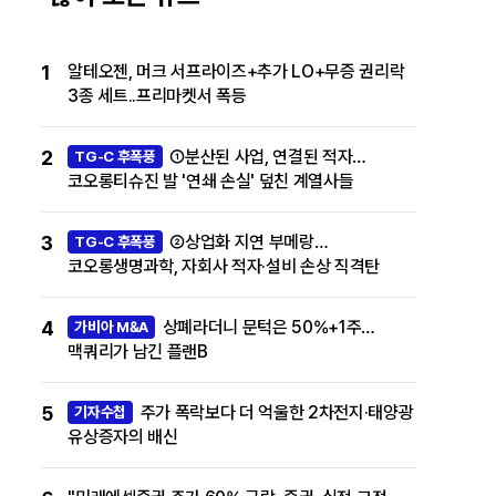
1
알테오젠, 머크 서프라이즈+추가 LO+무증 권리락
3종 세트..프리마켓서 폭등
2
①분산된 사업, 연결된 적자…
TG-C 후폭풍
코오롱티슈진 발 '연쇄 손실' 덮친 계열사들
3
②상업화 지연 부메랑…
TG-C 후폭풍
코오롱생명과학, 자회사 적자·설비 손상 직격탄
4
상폐라더니 문턱은 50%+1주…
가비아 M&A
맥쿼리가 남긴 플랜B
5
주가 폭락보다 더 억울한 2차전지·태양광
기자수첩
유상증자의 배신