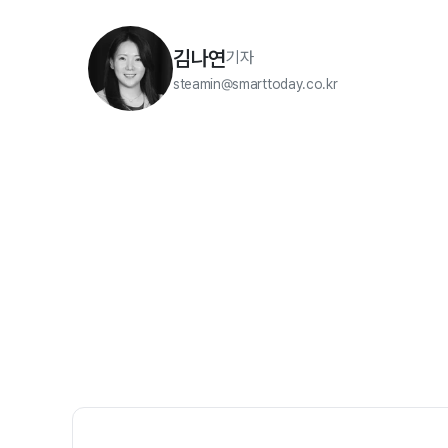
김나연
기자
steamin@smarttoday.co.kr