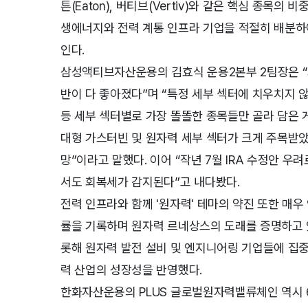
튼(Eaton), 버티브(Vertiv)와 같은 핵심 종목
생에너지와 전력 계통 인프라 기업을 적절히 배분하여
인다.
삼성액티브자산운용의 김효식 운용2본부 2팀장은 “최
반이 다 좋아졌다”며 “특정 세부 섹터에 치우치지 않고
등 세부 섹터별로 가장 똘똘한 종목들만 골라 담은 게
대형 가스터빈 및 원자력 세부 섹터가 크게 주목받
망”이라고 말했다. 이어 “작년 7월 IRA 수정안 우
서도 회복세가 감지된다”고 내다봤다.
전력 인프라와 함께 '원자력' 테마의 약진 또한 매우 
률을 기록하며 원자력 르네상스의 도래를 증명하고 있다
롯해 원자력 발전 설비 및 엔지니어링 기업들에 집중
력 산업의 성장성을 반영했다.
한화자산운용의 PLUS 글로벌원자력밸류체인 역시 6