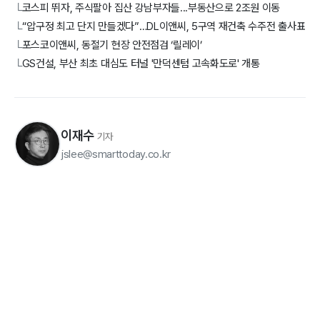
코스피 뛰자, 주식팔아 집산 강남부자들...부동산으로 2조원 이동
└
“압구정 최고 단지 만들겠다”…DL이앤씨, 5구역 재건축 수주전 출사표
└
포스코이앤씨, 동절기 현장 안전점검 ‘릴레이’
└
GS건설, 부산 최초 대심도 터널 '만덕센텀 고속화도로' 개통
└
이재수
기자
jslee@smarttoday.co.kr