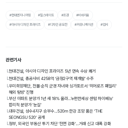
#현대엔지니어링
#힐스테이트
#조경
#비바리움
#아시아 디자인 프라이즈
#디자인 공모전
#커뮤니케이션
#엽서
관련기사
현대건설, 아시아 디자인 프라이즈 5년 연속 수상 쾌거
└
현대건설, 총공사비 4258억 ‘금정2구역 재개발’ 수주
└
우미희망재단, 전몰·순직 군경 자녀와 싱가포르서 ‘히어로즈 패밀리'
└
해외 탐방' 진행
부산 아파트 분양가 1년 새 18% 올라...'e편한세상 센텀 하이베뉴'
└
합리적 분양가 '눈길'
대우건설, 성수4지구 승부수...520m 한강 조망 품은 ‘THE
└
SEONGSU 520’ 공개
정부, 외국인 부동산 투기 차단 ‘전면 강화’...거래 신고 대폭 강화
└