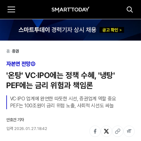
홈
>
증권
자본연 전망②
'온탕' VC·IPO에는 정책 수혜, '냉탕' 
PEF에는 금리 위험과 책임론
VC·IPO 업계에 완연한 따듯한 시선, 증권업계 역할 중요

PEF는 100조원이 금리 위험 노출, 사회적 시선도 싸늘
안효건 기자
입력
2026. 01. 27. 18:42