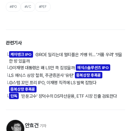
#IPO
#VC
#PEF
관련기사
케이뱅크 IPO
⑤ROE 밀리는데 멀티플은 카뱅 위… '거품 우려' 씻을
└
한 방 있을까
①이재명 대통령은 왜 LS만 콕 집었을까
에식스솔루션즈 IPO
└
LS 에식스 상장 철회, 주관증권사 '유탄'
중복상장 후폭풍
└
②스텝 꼬인 프리 IPO, 이재명 직격에 LS 발목 잡혔다
└
중복상장 후폭풍
단독
'은둔고수' 장덕수의 DS자산운용, ETF 시장 진출 검토한다
└
안효건
기자