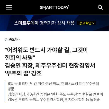
홈
>
중요기사
"어려워도 반드시 가야할 길, 그것이 
한화의 사명"

김승연 회장, 제주우주센터 현장경영서 
'우주의 꿈' 강조
8일 국내 최대 ‘민간 위성 생산 허브’ 한화시스템 제주우주센터 
방문

김승연 회장, 40년 간 꿈꿔온 ‘한화 주도 우주산업’ 현실로 만들어

김동관 부회장 동행… 우주환경시험장, 전자파시험장 등 둘러봐