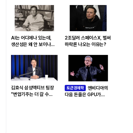
AI는 어디에나 있는데,
2조달러 스페이스X, 벌써
생산성은 왜 안 보이나…
하락론 나오는 이유는?
빅테크 투자 흔드는
‘솔로우 패러독스’
김효식 삼성액티브 팀장
엔비디아의
토큰경제학
"변압기주는 더 갈 수
다음 돈줄은 GPU가
있나…답은 EPS
아니라 메모리다
성장률에 있다"