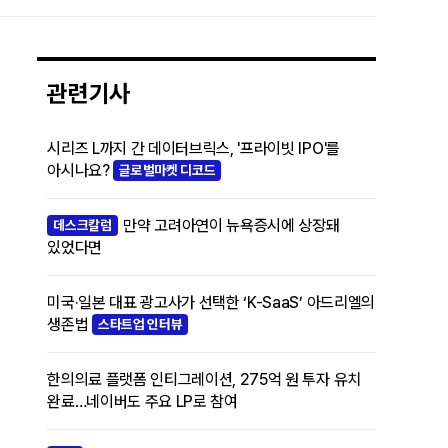
관련기사
시리즈 L까지 간 데이터브릭스, '프라이빗 IPO'를
아시나요?
글로벌마켓 디코드
만약 고려아연이 뉴욕증시에 상장돼
데스크칼럼
있었다면
미국·일본 대표 광고사가 선택한 ‘K-SaaS’ 아드리엘의
생존법
스타트업 인터뷰
한의의료 플랫폼 인티그레이션, 275억 원 투자 유치
완료…네이버도 주요 LP로 참여