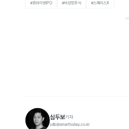
#프라이빗IPO
#비상장주식
#스페이스X
심두보
기자
sdb@smarttoday.co.kr