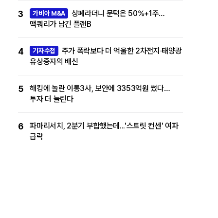
3
상폐라더니 문턱은 50%+1주…
가비아 M&A
맥쿼리가 남긴 플랜B
4
주가 폭락보다 더 억울한 2차전지·태양광
기자수첩
유상증자의 배신
5
해킹에 놀란 이통3사, 보안에 3353억원 썼다…
투자 더 늘린다
6
파마리서치, 2분기 부합했는데...'스트릿 컨센' 여파
급락