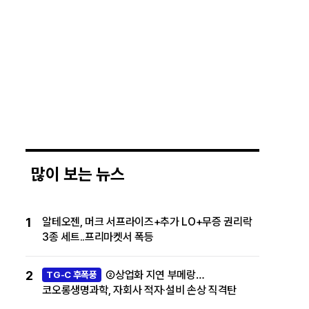
많이 보는 뉴스
1
알테오젠, 머크 서프라이즈+추가 LO+무증 권리락
3종 세트..프리마켓서 폭등
2
②상업화 지연 부메랑…
TG-C 후폭풍
코오롱생명과학, 자회사 적자·설비 손상 직격탄