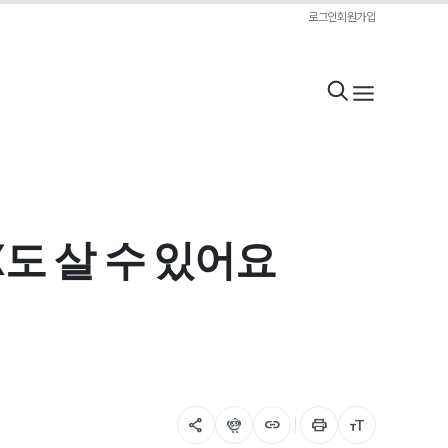
로그인
회원가입
X도 살 수 있어요
share
flutter_dash
link
print
format_size