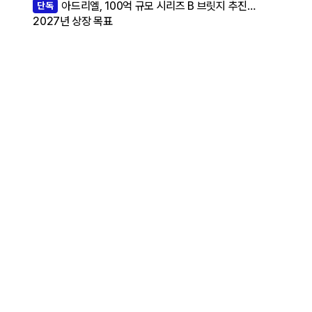
아드리엘, 100억 규모 시리즈 B 브릿지 추진…
단독
2027년 상장 목표