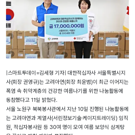
|스마트투데이=김세형 기자| 대한적십자사 서울특별시지
사(회장 권영규)는 고려아연(회장 최윤범)이 최근 이어지는
폭염 속 취약계층의 건강한 여름나기를 위한 나눔활동에
동참했다고 11일 밝혔다.
서울 노원구 북북봉사관에서 지난 10일 진행된 나눔활동에
는 고려아연과 계열사(서린정보기술·케이지트레이딩) 임직
원, 적십자봉사원 등 30여 명이 모여 여름 보양식 삼계탕