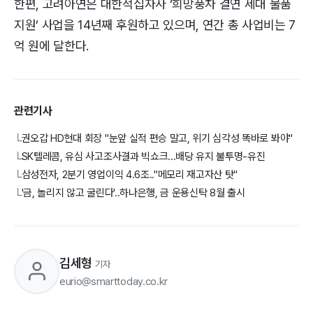
한편, 고려아연은 대한적십자사 ‘희망풍차 결연 세대 물품
지원’ 사업을 14년째 후원하고 있으며, 연간 총 사업비는 7
억 원에 달한다.
관련기사
권오갑 HD현대 회장 "눈앞 실적 편승 말고, 위기 심각성 똑바로 봐야"
└
SK텔레콤, 유심 사고조사결과 빅쇼크...배당 유지 불투명-유진
└
삼성전자, 2분기 영업이익 4.6조.."메모리 재고자산 탓"
└
'금, 놀리지 않고 굴린다'..하나은행, 금 운용신탁 8월 출시
└
김세형
기자
eurio@smarttoday.co.kr