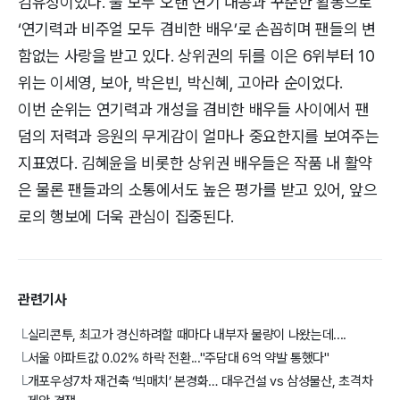
김유정이었다. 둘 모두 오랜 연기 내공과 꾸준한 활동으로
‘연기력과 비주얼 모두 겸비한 배우’로 손꼽히며 팬들의 변
함없는 사랑을 받고 있다. 상위권의 뒤를 이은 6위부터 10
위는 이세영, 보아, 박은빈, 박신혜, 고아라 순이었다.
이번 순위는 연기력과 개성을 겸비한 배우들 사이에서 팬
덤의 저력과 응원의 무게감이 얼마나 중요한지를 보여주는
지표였다. 김혜윤을 비롯한 상위권 배우들은 작품 내 활약
은 물론 팬들과의 소통에서도 높은 평가를 받고 있어, 앞으
로의 행보에 더욱 관심이 집중된다.
관련기사
실리콘투, 최고가 경신하려할 때마다 내부자 물량이 나왔는데....
└
서울 아파트값 0.02% 하락 전환..."주담대 6억 약발 통했다"
└
개포우성7차 재건축 ‘빅매치’ 본경화… 대우건설 vs 삼성물산, 초격차
└