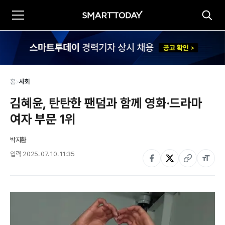
홈
>
사회
김혜윤, 탄탄한 팬덤과 함께 영화·드라마 
여자 부문 1위
박지환
입력
2025. 07. 10. 11:35