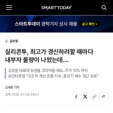
홈
>
글로벌
실리콘투, 최고가 경신하려할 때마다 
내부자 물량이 나왔는데....
김성운 대표와 임원들 255억원 매도..주가 13% 하락

유안타증권 "구조적 개선 흐름 지속..중장기 매수 접근 유효"
김세형 기자
입력
2025. 07. 04. 09:07