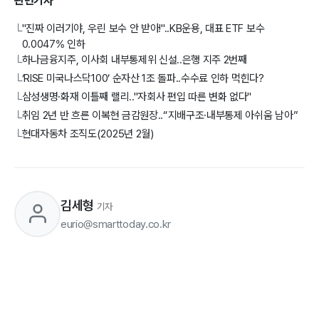
관련기사
"진짜 이러기야, 우린 보수 안 받아!"..KB운용, 대표 ETF 보수
└
0.0047% 인하
하나금융지주, 이사회 내부통제위 신설..은행 지주 2번째
└
‘RISE 미국나스닥100’ 순자산 1조 돌파..수수료 인하 먹힌다?
└
삼성생명·화재 이틀째 랠리.."자회사 편입 따른 변화 없다"
└
취임 2년 반 흐른 이복현 금감원장..“지배구조·내부통제 아쉬움 남아”
└
현대자동차 조직도(2025년 2월)
└
김세형
기자
eurio@smarttoday.co.kr