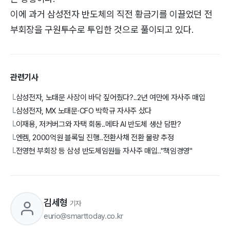
이에 과거 삼성전자 반도체의 직전 황금기를 이끌었던 전
부회장을 구원투수로 투입한 것으로 풀이되고 있다.
관련기사
삼성전자, 노태문 사장이 바닥 짚어줬다?..2년 여만에 자사주 매입
└
삼성전자, MX 노태문·CFO 박학규 자사주 샀다
└
이재용, 저커버그와 자택 회동..메타 AI 반도체 생산 담판?
└
엔켐, 2000억원 블록딜 진행..전환사채 전환 물량 추정
└
전영현 부회장 등 삼성 반도체임원들 자사주 매입.."책임경영"
└
김세형
기자
eurio@smarttoday.co.kr