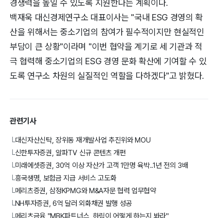
경쟁력을 높일 수 있도록 지원한다는 계획이다.
백재욱 대신경제연구소 대표이사는 "국내 ESG 경영의 확
산을 위해서는 중소기업의 참여가 필수적이지만 현실적인
부담이 큰 상황"이라며 "이번 협약을 계기로 세 기관과 적
극 협력해 중소기업의 ESG 경영 문화 확산에 기여할 수 있
도록 연구소 차원의 실질적인 역할을 다하겠다"고 밝혔다.
관련기사
대신자산신탁, 장위동 재개발사업 추진위와 MOU
└
신한투자증권, 알파TV 신규 콘텐츠 개편
└
미래에셋증권, 30억 이상 자산가 고객 1만명 육박..1년 전의 3배
└
흥국생명, 보험금 지급 서비스 고도화
└
메리츠증권, 삼정KPMG와 M&A자문 협력 업무협약
└
NH투자증권, 6억 달러 외화채권 발행 성공
└
메리츠금융 "MBK파트너스, 하림이 어떻게 하는지 봐라"
└