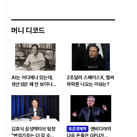
머니 디코드
AI는 어디에나 있는데,
2조달러 스페이스X, 벌써
생산성은 왜 안 보이나…
하락론 나오는 이유는?
빅테크 투자 흔드는
‘솔로우 패러독스’
김효식 삼성액티브 팀장
엔비디아의
토큰경제학
"변압기주는 더 갈 수
다음 돈줄은 GPU가