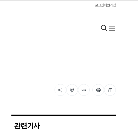
로그인
회원가입
share
flutter_dash
link
print
format_size
관련기사