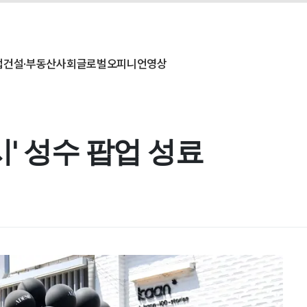
업
건설·부동산
사회
글로벌
오피니언
영상
' 성수 팝업 성료