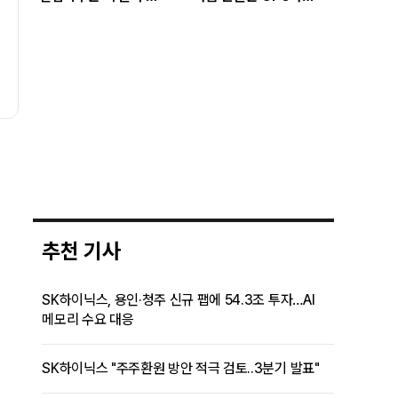
있나…답은 EPS
아니라 메모리다
성장률에 있다"
추천 기사
SK하이닉스, 용인·청주 신규 팹에 54.3조 투자…AI
메모리 수요 대응
SK하이닉스 "주주환원 방안 적극 검토..3분기 발표"