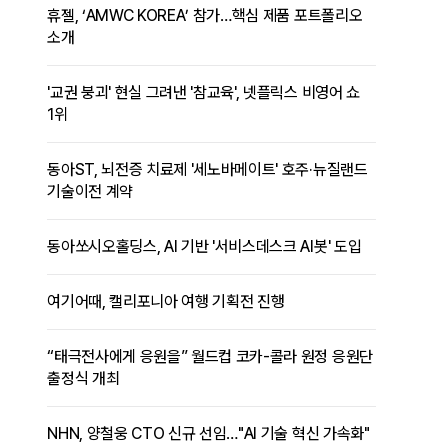
휴젤, ‘AMWC KOREA’ 참가…핵심 제품 포트폴리오
소개
'교권 붕괴' 현실 그려낸 '참교육', 넷플릭스 비영어 쇼
1위
동아ST, 뇌전증 치료제 '세노바메이트' 호주·뉴질랜드
기술이전 계약
동아쏘시오홀딩스, AI 기반 '서비스데스크 AI봇' 도입
여기어때, 캘리포니아 여행 기획전 진행
“태극전사에게 응원을” 월드컵 코카-콜라 원정 응원단
출정식 개최
NHN, 양철웅 CTO 신규 선임…"AI 기술 혁신 가속화"