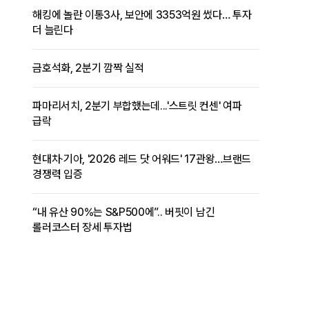
해킹에 놀란 이통3사, 보안에 3353억원 썼다… 투자
더 늘린다
금호석화, 2분기 깜짝 실적
파마리서치, 2분기 부합했는데...'스트릿 컨센' 여파
급락
현대차·기아, '2026 레드 닷 어워드' 17관왕…브랜드
경쟁력 입증
“내 유산 90%는 S&P500에”.. 버핏이 남긴
롤러코스터 장세 투자법