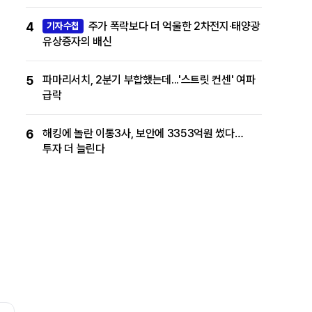
4
주가 폭락보다 더 억울한 2차전지·태양광
기자수첩
유상증자의 배신
5
파마리서치, 2분기 부합했는데...'스트릿 컨센' 여파
급락
6
해킹에 놀란 이통3사, 보안에 3353억원 썼다…
투자 더 늘린다