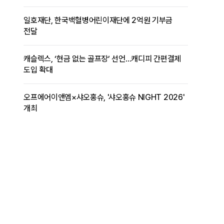
일호재단, 한국백혈병어린이재단에 2억원 기부금
전달
캐슬렉스, ‘현금 없는 골프장’ 선언…캐디피 간편결제
도입 확대
오프에어이앤엠×샤오홍슈, '샤오홍슈 NIGHT 2026'
개최