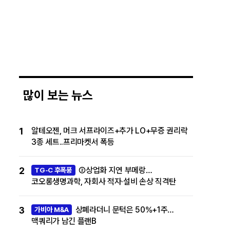
많이 보는 뉴스
1
알테오젠, 머크 서프라이즈+추가 LO+무증 권리락
3종 세트..프리마켓서 폭등
2
②상업화 지연 부메랑…
TG-C 후폭풍
코오롱생명과학, 자회사 적자·설비 손상 직격탄
3
상폐라더니 문턱은 50%+1주…
가비아 M&A
맥쿼리가 남긴 플랜B