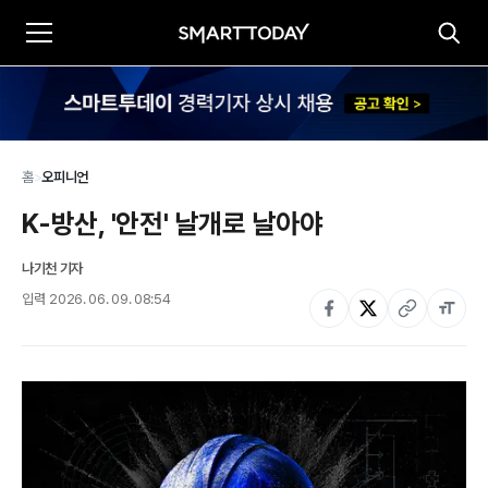
홈
>
오피니언
K-방산, '안전' 날개로 날아야
나기천 기자
입력
2026. 06. 09. 08:54