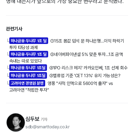
명해 내는지가 앞으로의 가장 중요한 변수라고 분석했다.
관련기사
하나금융·두나무 1조 딜
①15조 몸값 덥석 문 하나은행…이익 하락기
└
투자 타당성 과제
하나금융·두나무 1조 딜
②네이버파이낸셜 5% 맞춘 투자…1조 금액
└
속내는 따로 있었다
하나금융 두나무 1조딜
④'IPO 리스크 헤지' 카카오인베, 1조 선제 회수
└
하나금융 두나무 1조딜
③밸류업 기준 'CET 13%' 유지 가능성은?
└
고려아연 경영권 분쟁
영풍 "사적 인맥으로 5600억 출자" vs
└
고려아연 "적법한 투자"
심두보
기자
sdb@smarttoday.co.kr