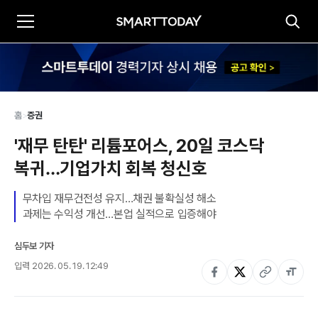
홈
>
증권
'재무 탄탄' 리튬포어스, 20일 코스닥 
복귀…기업가치 회복 청신호
무차입 재무건전성 유지…채권 불확실성 해소

과제는 수익성 개선…본업 실적으로 입증해야
심두보 기자
입력
2026. 05. 19. 12:49