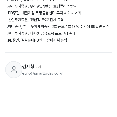
└
우리투자증권, 우리WON뱅킹 ‘쇼핑플러스’출시
└
DB증권, 대전지점·목동금융센터 투자 세미나 개최
└
신한투자증권, ‘생산적 금융’ 전사 교육
└
하나증권, 한돈 투자계약증권 2호 공모..1호 18% 수익에 89일만 정산
└
한국투자증권, 대학생 금융교육 프로그램 확대
└
KB증권, 잠실롯데PB센터·송파지점 통합
└
김세형
기자
eurio@smarttoday.co.kr