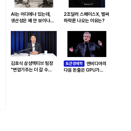
AI는 어디에나 있는데,
2조달러 스페이스X, 벌써
생산성은 왜 안 보이나…
하락론 나오는 이유는?
빅테크 투자 흔드는
‘솔로우 패러독스’
김효식 삼성액티브 팀장
엔비디아의
토큰경제학
"변압기주는 더 갈 수
다음 돈줄은 GPU가
있나…답은 EPS
아니라 메모리다
성장률에 있다"