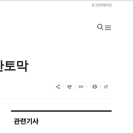
로그인
회원가입
 반토막
share
flutter_dash
link
print
format_size
관련기사