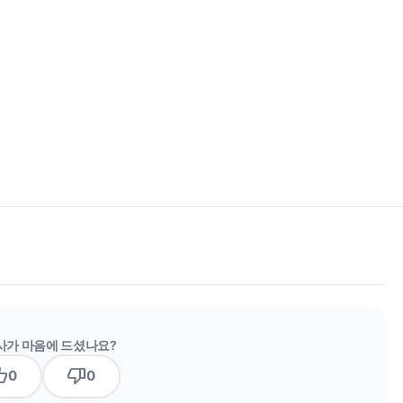
사가 마음에 드셨나요?
b_up
thumb_down
0
0