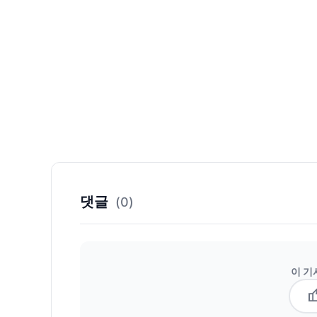
댓글
(0)
이 기
thum