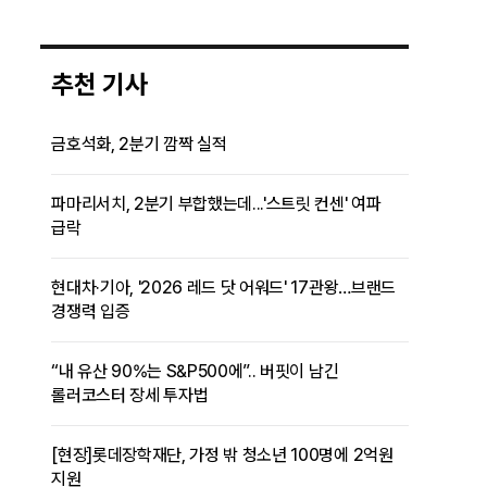
추천 기사
금호석화, 2분기 깜짝 실적
파마리서치, 2분기 부합했는데...'스트릿 컨센' 여파
급락
현대차·기아, '2026 레드 닷 어워드' 17관왕…브랜드
경쟁력 입증
“내 유산 90%는 S&P500에”.. 버핏이 남긴
롤러코스터 장세 투자법
[현장]롯데장학재단, 가정 밖 청소년 100명에 2억원
지원