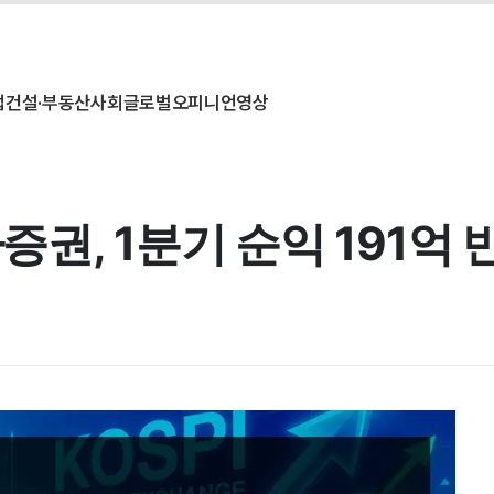
업
건설·부동산
사회
글로벌
오피니언
영상
자증권, 1분기 순익 191억