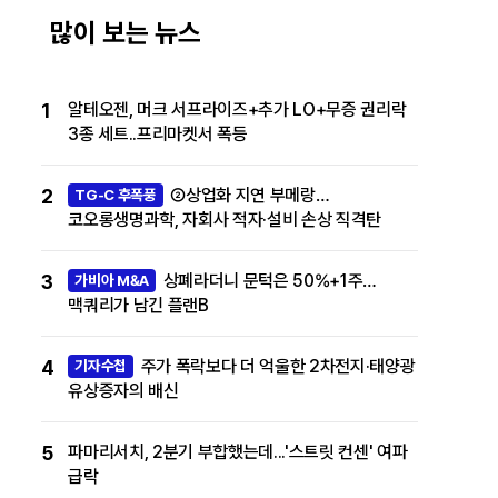
많이 보는 뉴스
1
알테오젠, 머크 서프라이즈+추가 LO+무증 권리락
3종 세트..프리마켓서 폭등
2
②상업화 지연 부메랑…
TG-C 후폭풍
코오롱생명과학, 자회사 적자·설비 손상 직격탄
3
상폐라더니 문턱은 50%+1주…
가비아 M&A
맥쿼리가 남긴 플랜B
4
주가 폭락보다 더 억울한 2차전지·태양광
기자수첩
유상증자의 배신
5
파마리서치, 2분기 부합했는데...'스트릿 컨센' 여파
급락