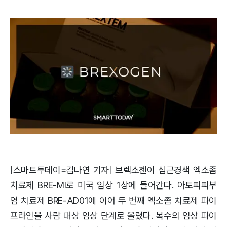
|스마트투데이=김나연 기자| 브렉소젠이 심근경색 엑소좀
치료제 BRE-MI로 미국 임상 1상에 들어간다. 아토피피부
염 치료제 BRE-AD01에 이어 두 번째 엑소좀 치료제 파이
프라인을 사람 대상 임상 단계로 올렸다. 복수의 임상 파이