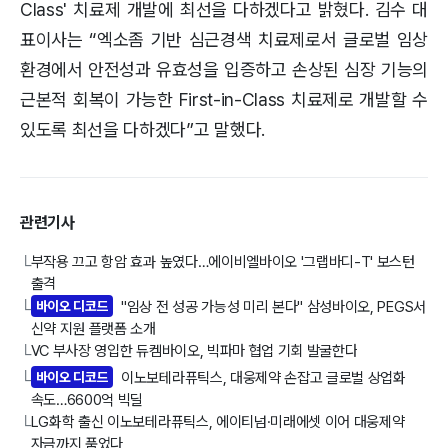
Class' 치료제 개발에 최선을 다하겠다고 밝혔다. 김수 대
표이사는 “엑소좀 기반 심근경색 치료제로서 글로벌 임상
환경에서 안전성과 유효성을 입증하고 손상된 심장 기능의
근본적 회복이 가능한 First-in-Class 치료제로 개발할 수
있도록 최선을 다하겠다”고 말했다.
관련기사
부작용 끄고 항암 효과 높였다…에이비엘바이오 '그랩바디-T' 보스턴
└
출격
바이오 디코드
"임상 전 성공 가능성 미리 본다" 삼성바이오, PEGS서
└
신약 지원 플랫폼 소개
VC 부사장 영입한 듀켐바이오, 빅파마 협업 기회 발굴한다
└
바이오 디코드
이노보테라퓨틱스, 대웅제약 손잡고 글로벌 상업화
└
속도…6600억 빅딜
LG화학 출신 이노보테라퓨틱스, 에이티넘·미래에셋 이어 대웅제약
└
자금까지 품었다