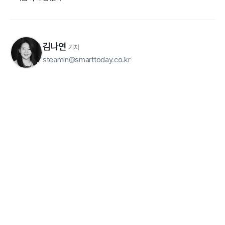
김나연
기자
steamin@smarttoday.co.kr