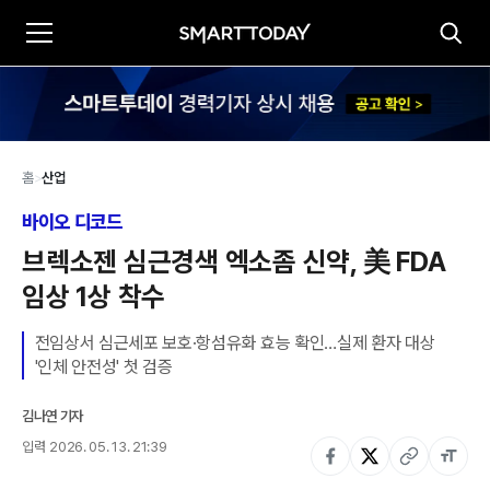
홈
>
산업
바이오 디코드
브렉소젠 심근경색 엑소좀 신약, 美 FDA 
임상 1상 착수
전임상서 심근세포 보호·항섬유화 효능 확인…실제 환자 대상 
'인체 안전성' 첫 검증
김나연 기자
입력
2026. 05. 13. 21:39