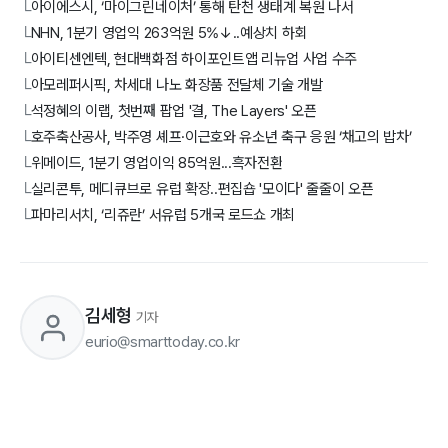
아이에스시, ‘마이그린네이처’ 통해 탄천 생태계 복원 나서
└
NHN, 1분기 영업익 263억원 5%↓..예상치 하회
└
아이티센엔텍, 현대백화점 하이포인트앱 리뉴업 사업 수주
└
아모레퍼시픽, 차세대 나노 화장품 전달체 기술 개발
└
석정혜의 이랩, 첫번째 팝업 '결, The Layers' 오픈
└
호주축산공사, 박주영 셰프·이근호와 유소년 축구 응원 ‘채고의 밥차’
└
위메이드, 1분기 영업이익 85억원...흑자전환
└
실리콘투, 메디큐브로 유럽 확장..편집숍 '모이다' 줄줄이 오픈
└
파마리서치, ‘리쥬란’ 서유럽 5개국 로드쇼 개최
└
김세형
기자
eurio@smarttoday.co.kr